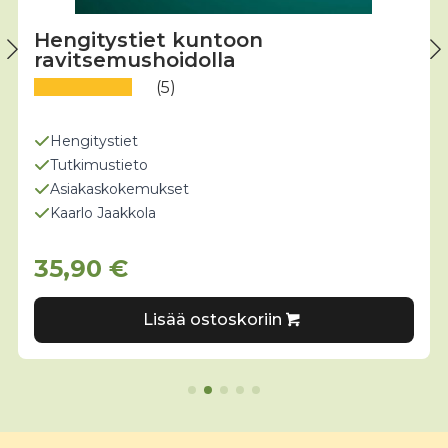
Hengitystiet kuntoon
ravitsemushoidolla
(5)
Hengitystiet
Tutkimustieto
Asiakaskokemukset
Kaarlo Jaakkola
35,90
€
Lisää ostoskoriin