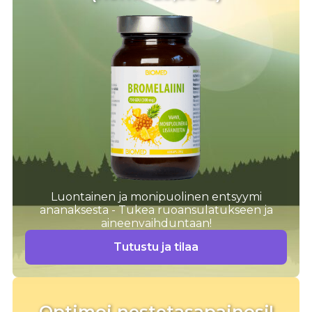
Luontainen ja monipuolinen entsyymi
ananaksesta - Tukea ruoansulatukseen ja
aineenvaihduntaan!
Tutustu ja tilaa
Optimoi nestetasapainosi!