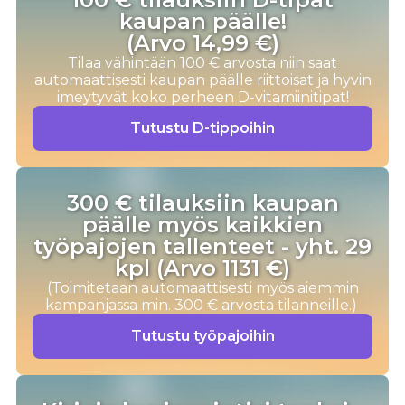
kaupan päälle!
(Arvo 14,99 €)
Tilaa vähintään 100 € arvosta niin saat
automaattisesti kaupan päälle riittoisat ja hyvin
imeytyvät koko perheen D-vitamiinitipat!
Tutustu D-tippoihin
300 € tilauksiin kaupan
päälle myös kaikkien
työpajojen tallenteet - yht. 29
kpl (Arvo 1131 €)
(Toimitetaan automaattisesti myös aiemmin
kampanjassa min. 300 € arvosta tilanneille.)
Tutustu työpajoihin