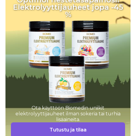
Elektrolyyttijauheet jopa -45
%
Ota käyttöön Biomedin uniikit
elektrolyyttijauheet ilman sokeria tai turhia
lisäaineita.
Tutustu ja tilaa