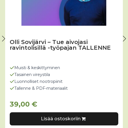
Olli Sovijärvi – Tue aivojasi
ravintolisillä -työpajan TALLENNE
Muisti & keskittyminen
Tasainen vireystila
Luonnolliset nootropiinit
Tallenne & PDF-materiaalit
39,00
€
Lisää ostoskoriin