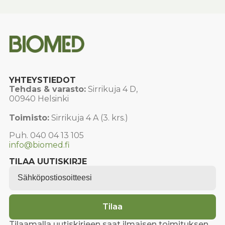
YHTEYSTIEDOT
Tehdas & varasto:
Sirrikuja 4 D,
00940 Helsinki
Toimisto:
Sirrikuja 4 A (3. krs.)
Puh. 040 04 13 105
info@biomed.fi
TILAA UUTISKIRJE
Email
*
Tilaa
Tilaamalla uutiskirjeen saat ilmaisen toimituksen