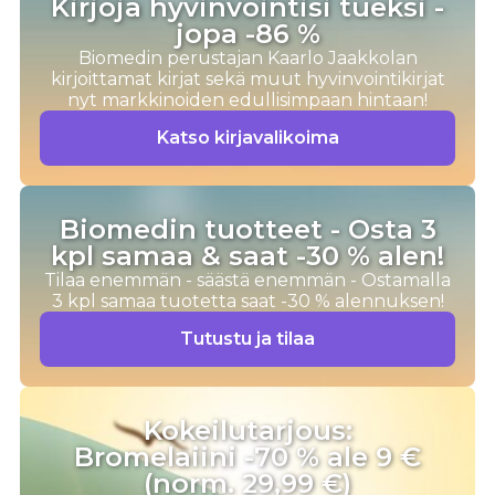
Kirjoja hyvinvointisi tueksi -
jopa -86 %
Biomedin perustajan Kaarlo Jaakkolan
kirjoittamat kirjat sekä muut hyvinvointikirjat
nyt markkinoiden edullisimpaan hintaan!
Katso kirjavalikoima
Biomedin tuotteet - Osta 3
kpl samaa & saat -30 % alen!
Tilaa enemmän - säästä enemmän - Ostamalla
3 kpl samaa tuotetta saat -30 % alennuksen!
Tutustu ja tilaa
Kokeilutarjous:
Bromelaiini -70 % ale 9 €
(norm. 29,99 €)