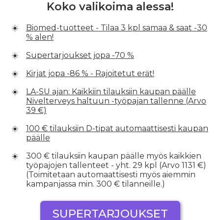
Koko valikoima alessa!
Biomed-tuotteet - Tilaa 3 kpl samaa & saat -30
% alen!
Supertarjoukset jopa -70 %
Kirjat jopa -86 % - Rajoitetut erät!
LA-SU ajan: Kaikkiin tilauksiin kaupan päälle
Nivel­terveys haltuun -työpajan tallenne (Arvo
39 €)
100 € tilauksiin D-tipat automaattisesti kaupan
päälle
300 € tilauksiin kaupan päälle myös kaikkien
työpajojen tallenteet - yht. 29 kpl (Arvo 1131 €)
(Toimitetaan automaattisesti myös aiemmin
kampanjassa min. 300 € tilanneille.)
SUPERTARJOUKSET