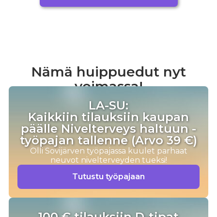
Nämä huippuedut nyt
voimassa!
LA-SU:
Kaikkiin tilauksiin kaupan
päälle Nivel­terveys haltuun -
työpajan tallenne (Arvo 39 €)
Olli Sovijärven työpajassa kuulet parhaat
neuvot nivelterveyden tueksi!
Tutustu työpajaan
100 € tilauksiin D-tipat