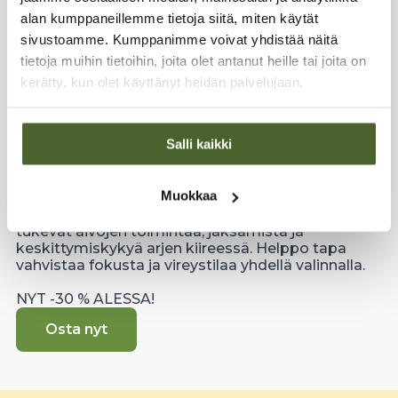
alan kumppaneillemme tietoja siitä, miten käytät
sivustoamme. Kumppanimme voivat yhdistää näitä
tietoja muihin tietoihin, joita olet antanut heille tai joita on
kerätty, kun olet käyttänyt heidän palvelujaan.
KESKITTYMISEEN & AIVOILLE!
Salli kaikki
Uutuus! Keskittymispaketti –
kirkkaampi fokus arkeen!
Muokkaa
Keskittymispaketti kokoaa yhteen tuotteet, jotka
tukevat aivojen toimintaa, jaksamista ja
keskittymiskykyä arjen kiireessä. Helppo tapa
vahvistaa fokusta ja vireystilaa yhdellä valinnalla.
NYT -30 % ALESSA!
Osta nyt