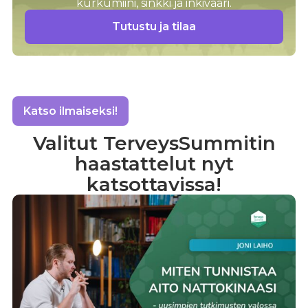
kurkumiini, sinkki ja inkivääri.
Tutustu ja tilaa
Katso ilmaiseksi!
Valitut TerveysSummitin
haastattelut nyt
katsottavissa!