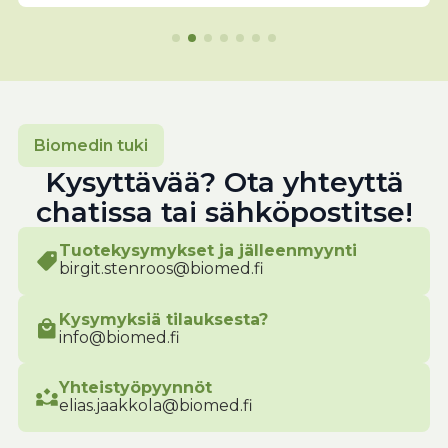
Biomedin tuki
Kysyttävää? Ota yhteyttä
chatissa tai sähköpostitse!
Tuotekysymykset ja jälleenmyynti
birgit.stenroos@biomed.fi
Kysymyksiä tilauksesta?
info@biomed.fi
Yhteistyöpyynnöt
elias.jaakkola@biomed.fi