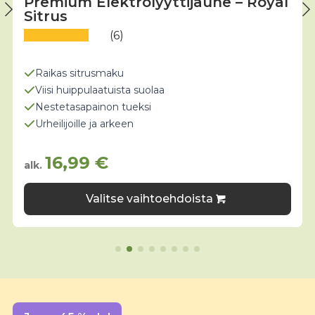
Premium Elektrolyyttijauhe – Royal
Sitrus
(6)
Raikas sitrusmaku
Viisi huippulaatuista suolaa
Nestetasapainon tueksi
Urheilijoille ja arkeen
16,99
€
alk.
Tällä
Valitse vaihtoehdoista
tuotteella
on
useampi
muunnelma.
Voit
tehdä
valinnat
tuotteen
sivulla.