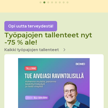
muunnelma.
Voit
tehdä
valinnat
tuotteen
sivulla.
Opi uutta terveydestä!
Työpajojen tallenteet nyt
-75 % ale!
Kaikki työpajojen tallenteet