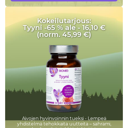
Kokeilutarjous:
Tyyni -65 % ale - 16,10 €
(norm. 45,99 €)
Aivojen hyvinvoinnin tueksi - Lempeä
yhdistelmä tehokkaita uutteita – sahrami,