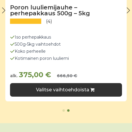
Poron luuliemijauhe –
perhepakkaus 500g – 5kg
(4)
Iso perhepakkaus
500g-5kg vaihtoehdot
Koko perheelle
Kotimainen poron luuliemi
375,00
€
alk.
666,50
€
Tällä
Valitse vaihtoehdoista
tuotteella
on
useampi
muunnelma.
Voit
tehdä
valinnat
tuotteen