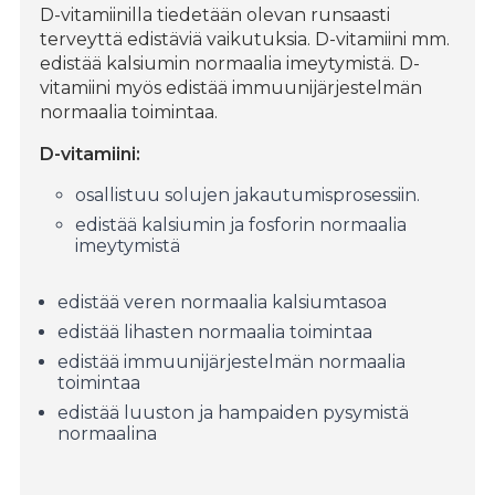
D-vitamiinilla tiedetään olevan runsaasti
terveyttä edistäviä vaikutuksia. D-vitamiini mm.
edistää kalsiumin normaalia imeytymistä. D-
vitamiini myös edistää immuunijärjestelmän
normaalia toimintaa.
D-vitamiini
:
osallistuu solujen jakautumisprosessiin.
edistää kalsiumin ja fosforin normaalia
imeytymistä
edistää veren normaalia kalsiumtasoa
edistää lihasten normaalia toimintaa
edistää immuunijärjestelmän normaalia
toimintaa
edistää luuston ja hampaiden pysymistä
normaalina