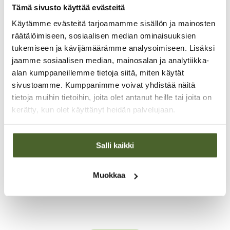
Tämä sivusto käyttää evästeitä
Käytämme evästeitä tarjoamamme sisällön ja mainosten
räätälöimiseen, sosiaalisen median ominaisuuksien
Missiona
tukemiseen ja kävijämäärämme analysoimiseen. Lisäksi
terveystiedon
jaamme sosiaalisen median, mainosalan ja analytiikka-
alan kumppaneillemme tietoja siitä, miten käytät
jakaminen ja
sivustoamme. Kumppanimme voivat yhdistää näitä
kansanterveyden
tietoja muihin tietoihin, joita olet antanut heille tai joita on
kerätty, kun olet käyttänyt heidän palvelujaan.
edistäminen
TerveysSummit-tapahtuman kautta jaamme
Salli kaikki
ajankohtaista terveystietoa ilmaiseksi kaikille
suomalaisille – jo yli 10 miljoonaa katselukertaa.
Tieto kuuluu kaikille!
Muokkaa