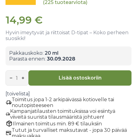
(
225
tuotearviota)
14,99
€
Hyvin imeytyvät ja riittoisat D-tipat – Koko perheen
suosikki!
Pakkauskoko:
20 ml
Parasta ennen:
30.09.2028
D-
vitamiinitipat
Lisää ostoskoriin
määrä
[toivelista]
Toimitus jopa 1-2 arkipäivässä kotiovelle tai
noutopisteeseen
Kampanjatilausten toimituksissa voi esiintyä
viiveitä suurista tilausmääristä johtuen!
Ilmainen toimitus min. 89 € tilauksiin
Tutut ja turvalliset maksutavat - jopa 30 päivää
maksuaikaa