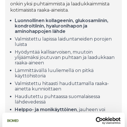
onkin yksi puhtaimmista ja laadukkaimmista
kotimaisista raaka-aineista.
Luonnollinen kollageenin, glukosamiinin,
kondroitiinin, hyaluronihapon ja
aminohappojen lähde
Valmistettu lapissa laiduntaneiden porojen
luista
Hyödyntää kallisarvoisen, muutoin
ylijäämäksi joutuvan puhtaan ja laadukkaan
raaka-aineen
Lämmittävällä luuliemellä on pitkä
käyttöhistoria
Valmistettu hitaasti hauduttamalla raaka-
ainetta kunnioittaen
Haudutettu puhtaassa suomalaisessa
lähdevedessä
Helppo- ja monikäyttöinen
, jauheen voi
lisätä suoraan kuumaan veteen yrttisuolan
kera tai suolaisiin/makeisiin ruokiin ja juomiin.