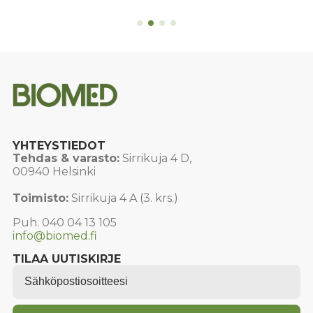
useampi
muunnelma.
Voit
tehdä
valinnat
tuotteen
sivulla.
YHTEYSTIEDOT
Tehdas & varasto:
Sirrikuja 4 D,
00940 Helsinki
Toimisto:
Sirrikuja 4 A (3. krs.)
Puh. 040 04 13 105
info@biomed.fi
TILAA UUTISKIRJE
Email
*