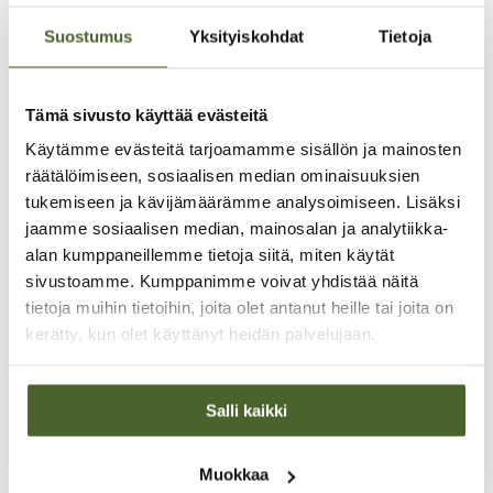
Puhtaat ja laadukkaat raaka-aineet
Puhdas suomalainen lähdevesi
Suostumus
Yksityiskohdat
Tietoja
Pohjoisen puolivillin metsäeläimen, poron
luu ja luuydin
Omenaviinietikka
Tämä sivusto käyttää evästeitä
Lisäaineeton
Käytämme evästeitä tarjoamamme sisällön ja mainosten
räätälöimiseen, sosiaalisen median ominaisuuksien
tukemiseen ja kävijämäärämme analysoimiseen. Lisäksi
jaamme sosiaalisen median, mainosalan ja analytiikka-
alan kumppaneillemme tietoja siitä, miten käytät
sivustoamme. Kumppanimme voivat yhdistää näitä
tietoja muihin tietoihin, joita olet antanut heille tai joita on
kerätty, kun olet käyttänyt heidän palvelujaan.
Salli kaikki
Muokkaa