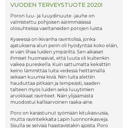
VUODEN TERVEYSTUOTE 2020!
Poron luu- ja luuydinuute -jauhe on
valmistettu pohjoisen äärimmäisissä
olosuhteissa vaeltaneiden porojen luista.
Kyseessä on ikivanha ravintolisä, jonka
ajatuksena alun perin oli hyödyntää koko eläin,
ei vain lihaa luiden ympäriltä. Sen aikaiset
ihmiset huomasivat, että luuta oli kuitenkin
vaikea pureskella. Kuin sattumalta keksittiin
keino lämmittää luita vedessä heittämällä
sekaan kuumia kiviä. Niin luita alettiin
hauduttaa pitkään ja lempeästi, saaden
talteen myös luiden sekä luuytimien
arvokkaat ravinteet. Näin ylijäämästä
muodostui kallisarvoinen raaka-aine.
Poro on karaistunut syömään kitukasvuisia,
mutta ravinteikkaita Lapin luonnonkasveja.
Sisulla se selviää haastavistakin ajoista. Poro