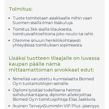
Toimitus:
Tuote toimitetaan asiakkaalle mihin vaan
Suomen sisällä ilman lisäkuluja.
Toimitus 3kk sisällä tilauksesta,
toimitusvaihtoehtoina joko nouto tai rahti.
Olemme sinuun henkilökohtaisesti
yhteydessä toimituksen sopimisesta.
Lisäksi tuotteen tilaajalle on luvassa
kaupan päälle nämä
mittaamattoman arvokkaat edut:
Nimelläsi varustettu kunnialaatta Biomed
Oy:n tuotantotilojen seinälle.
Diplomi työstäsi todellisena heimosi
soihdunkantajana, diplomin allekirjoittaa
Biomed Oy:n toimitusjohtaja Elias Jaakkola.
Ikuinen TerveysSummitin VIP Plus -jäsenyys.