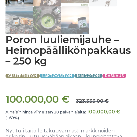
Poron luuliemijauhe –
Heimopäällikönpakkaus
– 250 kg
GLUTEENITON
LAKTOOSITON
MAIDOTON
RASKAUS
100.000,00
€
323.333,00
€
100.000,00
€
Alhaisin hinta viimeisen 30 päivän ajalta:
(−69%)
Nyt tuli tarjolle takuuvarmasti markkinoiden
erikoisin uutuus vähään aikaan – kunnioitettava