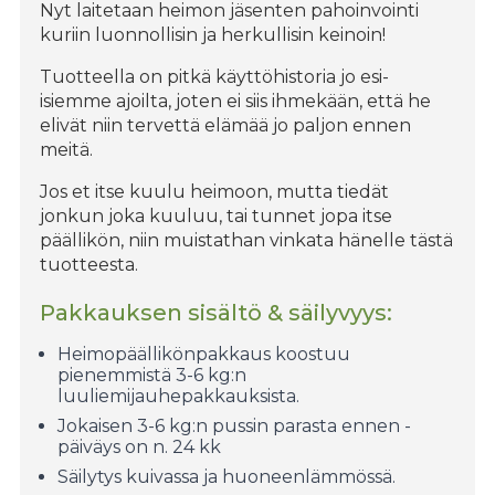
Nyt laitetaan heimon jäsenten pahoinvointi
kuriin luonnollisin ja herkullisin keinoin!
Tuotteella on pitkä käyttöhistoria jo esi-
isiemme ajoilta, joten ei siis ihmekään, että he
elivät niin tervettä elämää jo paljon ennen
meitä.
Jos et itse kuulu heimoon, mutta tiedät
jonkun joka kuuluu, tai tunnet jopa itse
päällikön, niin muistathan vinkata hänelle tästä
tuotteesta.
Pakkauksen sisältö & säilyvyys:
Heimopäällikönpakkaus koostuu
pienemmistä 3-6 kg:n
luuliemijauhepakkauksista.
Jokaisen 3-6 kg:n pussin parasta ennen -
päiväys on n. 24 kk
Säilytys kuivassa ja huoneenlämmössä.