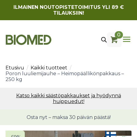
ILMAINEN NOUTOPISTETOIMITUS YLI 89 €
TILAUKSIIN!
0
Etusivu
Kaikki tuotteet
Poron luuliemijauhe – Heimopäällikönpakkaus –
250 kg
Katso kaikki säästöpakkaukset ja hyödynnä
huippuedut!
Osta nyt – maksa 30 päivän päästä!