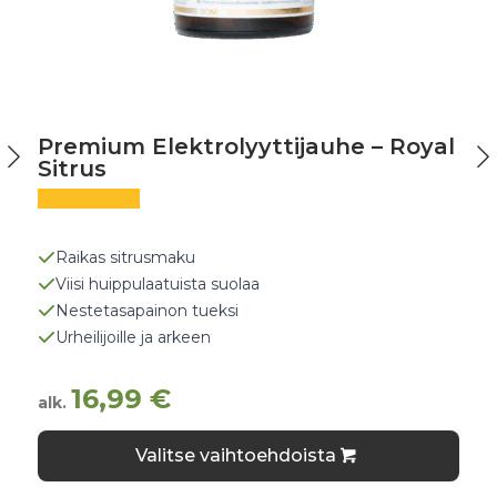
Premium Elektrolyyttijauhe – Royal
Sitrus
Raikas sitrusmaku
Viisi huippulaatuista suolaa
Nestetasapainon tueksi
Urheilijoille ja arkeen
16,99
€
alk.
Tällä
Valitse vaihtoehdoista
tuotteella
on