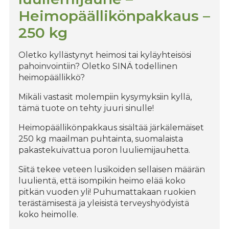
Heimopäällikönpakkaus –
250 kg
Oletko kyllästynyt heimosi tai kyläyhteisösi
pahoinvointiin? Oletko SINÄ todellinen
heimopäällikkö?
Mikäli vastasit molempiin kysymyksiin kyllä,
tämä tuote on tehty juuri sinulle!
Heimopäällikönpakkaus sisältää järkälemäiset
250 kg maailman puhtainta, suomalaista
pakastekuivattua poron luuliemijauhetta.
Siitä tekee veteen lusikoiden sellaisen määrän
luulientä, että isompikin heimo elää koko
pitkän vuoden yli! Puhumattakaan ruokien
terästämisestä ja yleisistä terveyshyödyistä
koko heimolle.