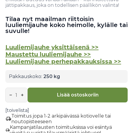
jättipakkaus, joka on todellisen päällikön valinta!
Tilaa nyt maailman riittoisin
luuliemijauhe koko heimolle, kylälle tai
suvulle!
Luuliemijauhe yksittäisenä >>
Maustettu luuliemijauhe >>
Luuliemijauhe perhepakkauksissa >>
Pakkauskoko:
250 kg
Poron
luuliemijauhe
Lisää ostoskoriin
-
Heimopäällikönpakkaus
-
[toivelista]
250
Toimitus jopa 1-2 arkipäivässä kotiovelle tai
kg
noutopisteeseen
määrä
Kampanjatilausten toimituksissa voi esiintyä
viiveitä suurista tilausmääristä johtuen!