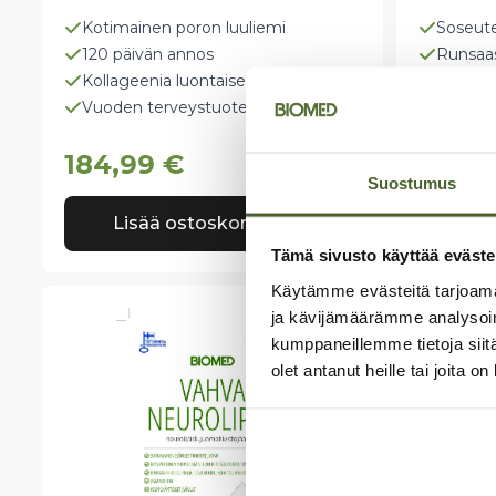
Kotimainen poron luuliemi
Soseute
120 päivän annos
Runsaas
Kollageenia luontaisesti
Raikas 
Vuoden terveystuote 2020
Kotima
184,99
€
144,
Suostumus
Lisää ostoskoriin
Lis
Tämä sivusto käyttää eväste
Käytämme evästeitä tarjoama
ja kävijämäärämme analysoim
kumppaneillemme tietoja siitä
olet antanut heille tai joita o