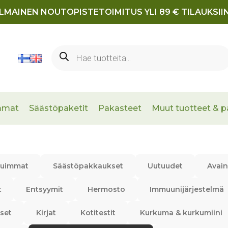
ILMAINEN NOUTOPISTETOIMITUS YLI 89 € TILAUKSIIN
Products
search
mmat
Säästöpaketit
Pakasteet
Muut tuotteet & p
tuimmat
Säästöpakkaukset
Uutuudet
Avain
t
Entsyymit
Hermosto
Immuunijärjestelmä
set
Kirjat
Kotitestit
Kurkuma & kurkumiini