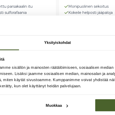
ttu parsakaalin itu
Monipuolinen sekoitus
ti sulforafaania
Kokeile helposti jääpaloja
& virkistävä maku
Vaihtelua arkeen
inen
Edullinen paketti
99
€
210,99
€
Yksityiskohdat
ää ostoskoriin
Lisää ostoskoriin
itä
mme sisällön ja mainosten räätälöimiseen, sosiaalisen median
iseen. Lisäksi jaamme sosiaalisen median, mainosalan ja analy
, miten käytät sivustoamme. Kumppanimme voivat yhdistää näitä t
n kerätty, kun olet käyttänyt heidän palvelujaan.
Muokkaa