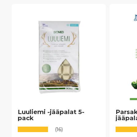
Luuliemi -jääpalat 5-
Parsak
pack
jääpal
(16)