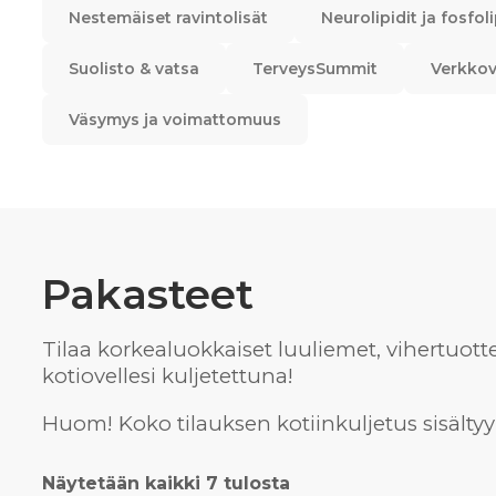
Nestemäiset ravintolisät
Neurolipidit ja fosfoli
Suolisto & vatsa
TerveysSummit
Verkkov
Väsymys ja voimattomuus
Pakasteet
Tilaa korkealuokkaiset luuliemet, vihertuotte
kotiovellesi kuljetettuna!
Huom! Koko tilauksen kotiinkuljetus sisälty
Näytetään kaikki 7 tulosta