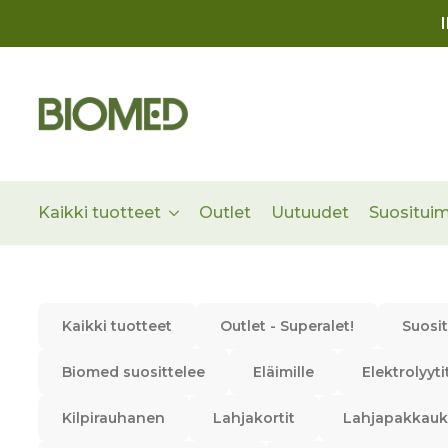
Kaikki tuotteet
Outlet
Uutuudet
Suositui
Kaikki tuotteet
Outlet - Superalet!
Suosi
Biomed suosittelee
Eläimille
Elektrolyyti
Kilpirauhanen
Lahjakortit
Lahjapakkauk