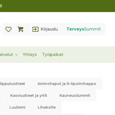
!
Kirjaudu
Terveys
Summit
alvelut
Yhteys
Työpaikat
lipputuotteet
Aminohapot ja R-lipoiinihappo
Kasviuutteet ja yrtit
KauneusSummit
Luuliemi
Lihaksille