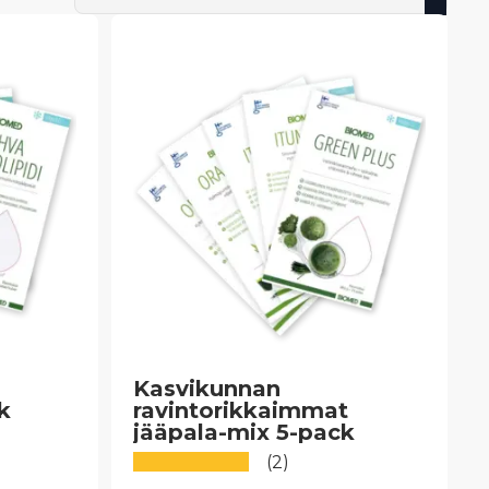
Kasvikunnan
k
ravintorikkaimmat
jääpala-mix 5-pack
(2)