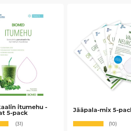
aalin itumehu -
Jääpala-mix 5-pac
at 5-pack
(31)
(10)