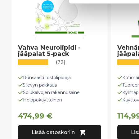
Vahva Neurolipidi -
Vehnä
jääpalat 5-pack
jääpal
(72)
Runsaasti fosfolipidejä
Kotima
5 levyn pakkaus
Tuoreen
Solukalvojen rakennusaine
Kylmäpu
Helppokäyttöinen
Käyttöv
474,99
€
114,9
Lisää ostoskoriin
Lis