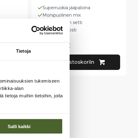
Superruokia jääpaloina
Monipuolinen mix
5 pakkauksen setti
Kokeile helposti
130,99
€
Tietoja
Lisää ostoskoriin
 ominaisuuksien tukemiseen
tiikka-alan
ietoja muihin tietoihin, joita
Salli kaikki