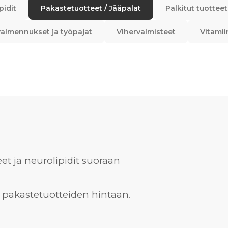
pidit
Pakastetuotteet / Jääpalat
Palkitut tuotteet
almennukset ja työpajat
Vihervalmisteet
Vitamii
et ja neurolipidit suoraan
y pakastetuotteiden hintaan.