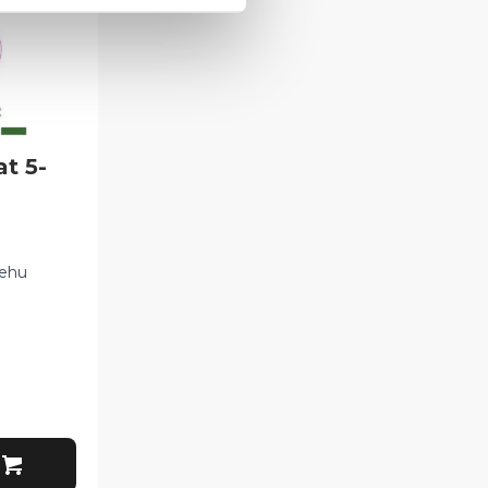
at 5-
ehu