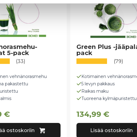
norasmehu-
Green Plus -jääpal
at 5-pack
pack
(33)
(79)
inen vehnänorasmehu
Kotimainen vehnänorasm
a pakastettu
5 levyn pakkaus
ristettu
Raikas maku
almis
Tuoreena kylmäpuristettu
9
€
134,99
€
ää ostoskoriin
Lisää ostoskoriin