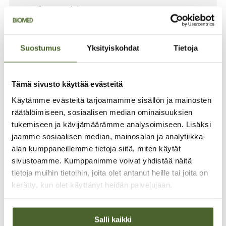
”Suomalaisten
antioksidanttiklinikoiden asiakkaiden
hoitotulokset farmakologisella
ravitsemushoidolla syövänhoidossa
Suostumus
Yksityiskohdat
Tietoja
ovat olleet vuosikymmenten ajan
lupaavia ja usein myös erittäin hyviä.
Tulokset ovat olleet toistuvasti myös
Tämä sivusto käyttää evästeitä
vaikuttavia ja dramaattisia.”
Käytämme evästeitä tarjoamamme sisällön ja mainosten
”Huolimatta tieteellisen näytön
räätälöimiseen, sosiaalisen median ominaisuuksien
vaikeasti ratkaistavista ongelmista
tukemiseen ja kävijämäärämme analysoimiseen. Lisäksi
paraneminen on kuitenkin
jaamme sosiaalisen median, mainosalan ja analytiikka-
mahdollista. Kun potilaat ovat
alan kumppaneillemme tietoja siitä, miten käytät
saaneet hapetusstressiin tehoavia
sivustoamme. Kumppanimme voivat yhdistää näitä
tukilääkkeitä, joista monet ovat
tietoja muihin tietoihin, joita olet antanut heille tai joita on
ravintoaineen osatekijöitä, on
tapahtunut poikkeuksellisia
kerätty, kun olet käyttänyt heidän palvelujaan.
paranemisia. Tällöin paraneminen ei
ole ”ihmetapahtuma” tai
uskomushoidon tulos, vaan
Salli kaikki