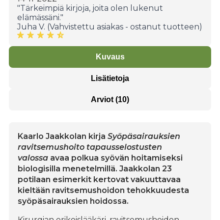
"Tärkeimpiä kirjoja, joita olen lukenut
elämässäni."
Juha V. (Vahvistettu asiakas - ostanut tuotteen)
Kuvaus
Lisätietoja
Arviot (10)
Kaarlo Jaakkolan kirja
Syöpäsairauksien
ravitsemushoito tapausselostusten
valossa
avaa polkua syövän hoitamiseksi
biologisilla menetelmillä. Jaakkolan 23
potilaan esimerkit kertovat vakuuttavaa
kieltään ravitsemushoidon tehokkuudesta
syöpäsairauksien hoidossa.
Kirurgian erikoislääkäri, ravitsemushoidon