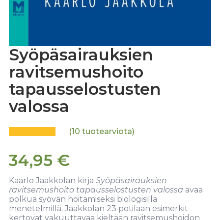
Syöpäsairauksien
ravitsemushoito
tapausselostusten
valossa
(
10
tuotearviota)
34,95
€
Kaarlo Jaakkolan kirja
Syöpäsairauksien
ravitsemushoito tapausselostusten valossa
avaa
polkua syövän hoitamiseksi biologisilla
menetelmillä. Jaakkolan 23 potilaan esimerkit
kertovat vakuuttavaa kieltään ravitsemushoidon