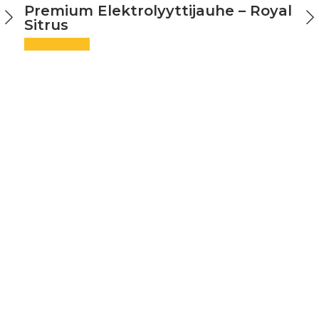
Premium Elektrolyyttijauhe – Royal
Sitrus
Raikas sitrusmaku
Viisi huippulaatuista suolaa
Nestetasapainon tueksi
Urheilijoille ja arkeen
16,99
€
alk.
Tällä
Valitse vaihtoehdoista
tuotteella
on
useampi
muunnelma.
Voit
tehdä
valinnat
tuotteen