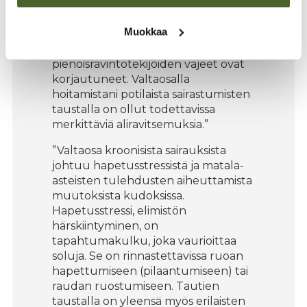
perustuu ihmisten fysiologiaan eli
kykyyn korjata vaurioita, kun tautia
Muokkaa
aiheuttavat syytekijät on neutraloitu
ja kun elimistölle välttämättömien
pienoisravintotekijöiden vajeet ovat
korjautuneet. Valtaosalla
hoitamistani potilaista sairastumisten
taustalla on ollut todettavissa
merkittäviä aliravitsemuksia.”
”Valtaosa kroonisista sairauksista
johtuu hapetusstressistä ja matala-
asteisten tulehdusten aiheuttamista
muutoksista kudoksissa.
Hapetusstressi, elimistön
härskiintyminen, on
tapahtumakulku, joka vaurioittaa
soluja. Se on rinnastettavissa ruoan
hapettumiseen (pilaantumiseen) tai
raudan ruostumiseen. Tautien
taustalla on yleensä myös erilaisten