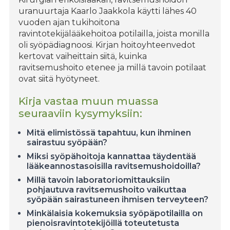
uranuurtaja Kaarlo Jaakkola käytti lähes 40
vuoden ajan tukihoitona
ravintotekijälääkehoitoa potilailla, joista monilla
oli syöpädiagnoosi. Kirjan hoitoyhteenvedot
kertovat vaiheittain siitä, kuinka
ravitsemushoito etenee ja millä tavoin potilaat
ovat siitä hyötyneet.
Kirja vastaa muun muassa
seuraaviin kysymyksiin:
Mitä elimistössä tapahtuu, kun ihminen
sairastuu syöpään?
Miksi syöpähoitoja kannattaa täydentää
lääkeannostasoisilla ravitsemushoidoilla?
Millä tavoin laboratoriomittauksiin
pohjautuva ravitsemushoito vaikuttaa
syöpään sairastuneen ihmisen terveyteen?
Minkälaisia kokemuksia syöpäpotilailla on
pienoisravintotekijöillä toteutetusta