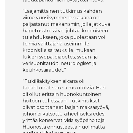
”Laajamittainen tutkimus kahden
viime vuosikymmenen aikana on
paljastanut mekanismin, jolla jatkuva
hapetusstressi voi johtaa krooniseen
tulehdukseen, joka puolestaan voi
toimia välittäjänä useimmille
kroonisille sairauksille, mukaan
lukien syöpä, diabetes, sydän- ja
verisuonitaudit, neurologiset ja
keuhkosairaudet.”
”Tukilääkityksen aikana oli
tapahtunut suuria muutoksia. Hän
oli ollut erittäin huonokuntoinen
hoitoon tullessaan. Tutkimukset
olivat osoittaneet laajan maksasyövä,
johon ei katsottu aiheelliseksi edes
yrittää konservatiivisia syöpähoitoja.
Huonosta ennusteesta huolimatta