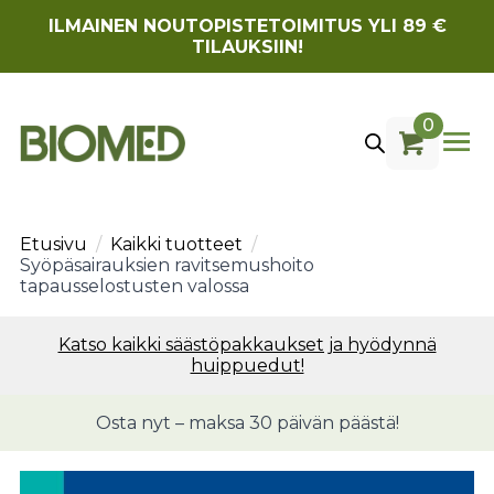
ILMAINEN NOUTOPISTETOIMITUS YLI 89 €
TILAUKSIIN!
0
Etusivu
Kaikki tuotteet
Syöpäsairauksien ravitsemushoito
tapausselostusten valossa
Katso kaikki säästöpakkaukset ja hyödynnä
huippuedut!
Osta nyt – maksa 30 päivän päästä!