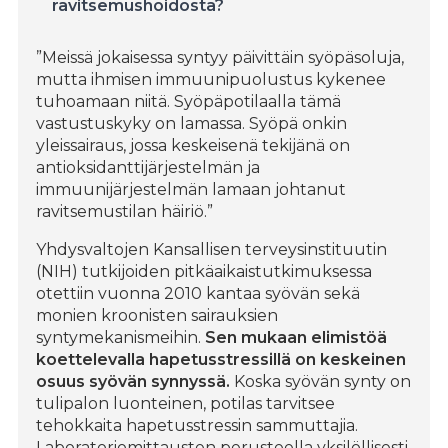
ravitsemushoidosta?
”Meissä jokaisessa syntyy päivittäin syöpäsoluja,
mutta ihmisen immuunipuolustus kykenee
tuhoamaan niitä. Syöpäpotilaalla tämä
vastustuskyky on lamassa. Syöpä onkin
yleissairaus, jossa keskeisenä tekijänä on
antioksidanttijärjestelmän ja
immuunijärjestelmän lamaan johtanut
ravitsemustilan häiriö.”
Yhdysvaltojen Kansallisen terveysinstituutin
(NIH) tutkijoiden pitkäaikaistutkimuksessa
otettiin vuonna 2010 kantaa syövän sekä
monien kroonisten sairauksien
syntymekanismeihin.
Sen mukaan elimistöä
koettelevalla hapetusstressillä on keskeinen
osuus syövän synnyssä.
Koska syövän synty on
tulipalon luonteinen, potilas tarvitsee
tehokkaita hapetusstressin sammuttajia.
Laboratoriomittausten perusteella yksilöllisesti