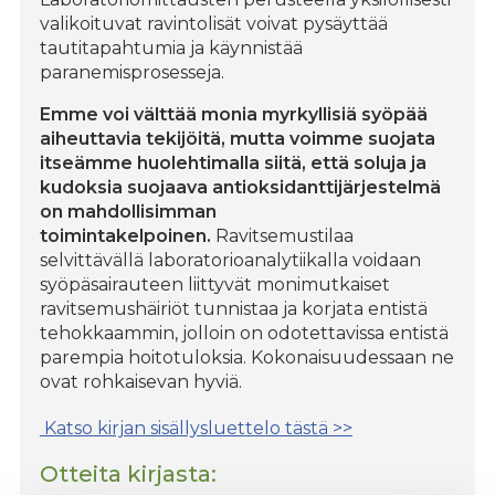
valikoituvat ravintolisät voivat pysäyttää
tautitapahtumia ja käynnistää
paranemisprosesseja.
Emme voi välttää monia myrkyllisiä syöpää
aiheuttavia tekijöitä, mutta voimme suojata
itseämme huolehtimalla siitä, että soluja ja
kudoksia suojaava antioksidanttijärjestelmä
on mahdollisimman
toimintakelpoinen.
Ravitsemustilaa
selvittävällä laboratorioanalytiikalla voidaan
syöpäsairauteen liittyvät monimutkaiset
ravitsemushäiriöt tunnistaa ja korjata entistä
tehokkaammin, jolloin on odotettavissa entistä
parempia hoitotuloksia. Kokonaisuudessaan ne
ovat rohkaisevan hyviä.
Katso kirjan sisällysluettelo tästä >>
Otteita kirjasta: