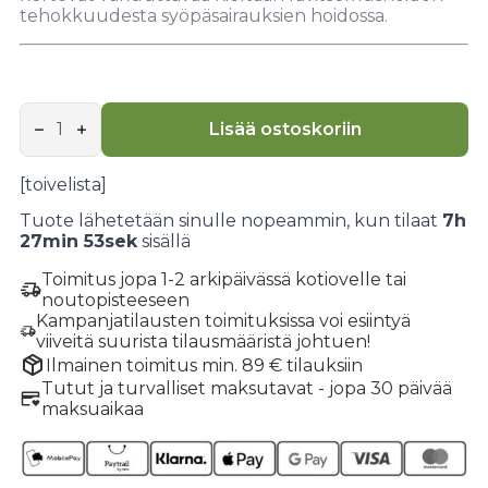
tehokkuudesta syöpäsairauksien hoidossa.
Syöpäsairauksien
ravitsemushoito
Lisää ostoskoriin
tapausselostusten
valossa
määrä
[toivelista]
Tuote lähetetään sinulle nopeammin, kun tilaat
7h
27min 52sek
sisällä
Toimitus jopa 1-2 arkipäivässä kotiovelle tai
noutopisteeseen
Kampanjatilausten toimituksissa voi esiintyä
viiveitä suurista tilausmääristä johtuen!
Ilmainen toimitus min. 89 € tilauksiin
Tutut ja turvalliset maksutavat - jopa 30 päivää
maksuaikaa