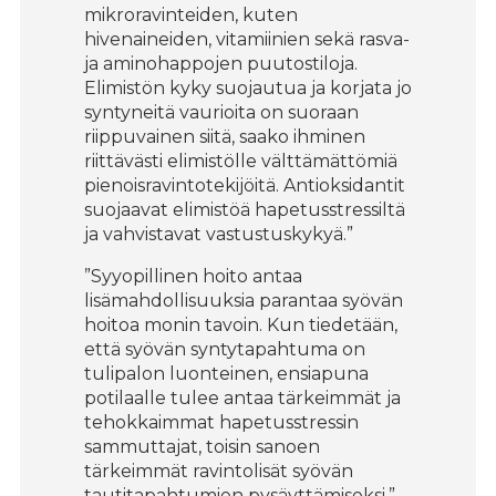
mikroravinteiden, kuten
hivenaineiden, vitamiinien sekä rasva-
ja aminohappojen puutostiloja.
Elimistön kyky suojautua ja korjata jo
syntyneitä vaurioita on suoraan
riippuvainen siitä, saako ihminen
riittävästi elimistölle välttämättömiä
pienoisravintotekijöitä. Antioksidantit
suojaavat elimistöä hapetusstressiltä
ja vahvistavat vastustuskykyä.”
”Syyopillinen hoito antaa
lisämahdollisuuksia parantaa syövän
hoitoa monin tavoin. Kun tiedetään,
että syövän syntytapahtuma on
tulipalon luonteinen, ensiapuna
potilaalle tulee antaa tärkeimmät ja
tehokkaimmat hapetusstressin
sammuttajat, toisin sanoen
tärkeimmät ravintolisät syövän
tautitapahtumien pysäyttämiseksi.”