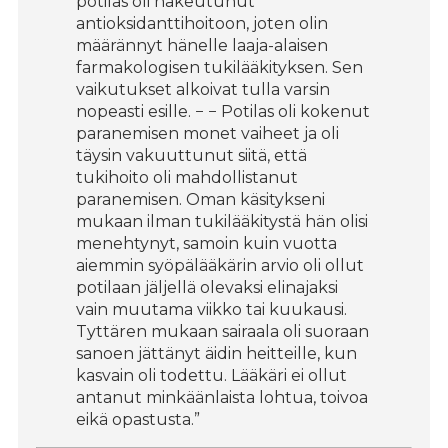
potilas oli hakeutunut
antioksidanttihoitoon, joten olin
määrännyt hänelle laaja-alaisen
farmakologisen tukilääkityksen. Sen
vaikutukset alkoivat tulla varsin
nopeasti esille. − − Potilas oli kokenut
paranemisen monet vaiheet ja oli
täysin vakuuttunut siitä, että
tukihoito oli mahdollistanut
paranemisen. Oman käsitykseni
mukaan ilman tukilääkitystä hän olisi
menehtynyt, samoin kuin vuotta
aiemmin syöpälääkärin arvio oli ollut
potilaan jäljellä olevaksi elinajaksi
vain muutama viikko tai kuukausi.
Tyttären mukaan sairaala oli suoraan
sanoen jättänyt äidin heitteille, kun
kasvain oli todettu. Lääkäri ei ollut
antanut minkäänlaista lohtua, toivoa
eikä opastusta.”