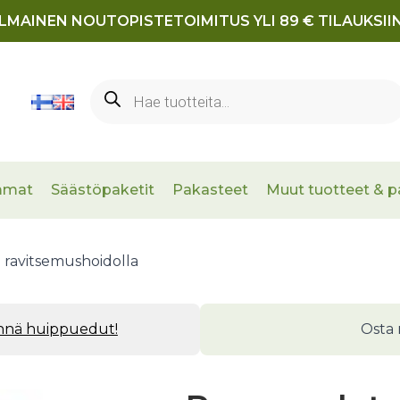
ILMAINEN NOUTOPISTETOIMITUS YLI 89 € TILAUKSIIN
Products
search
mmat
Säästöpaketit
Pakasteet
Muut tuotteet & p
ravitsemushoidolla
ynnä huippuedut!
Osta 