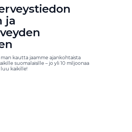
terveystiedon
 ja
rveyden
en
man kautta jaamme ajankohtaista
ikille suomalaisille – jo yli 10 miljoonaa
uu kaikille!