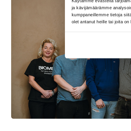
Käytämme evästeitä tarjoama
ja kävijämäärämme analysoim
kumppaneillemme tietoja siitä
olet antanut heille tai joita o