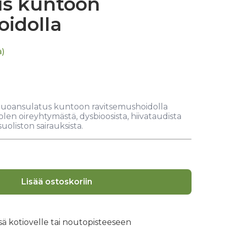
us kuntoon
oidolla
a)
 Ruoansulatus kuntoon ravitsemushoidolla
olen oireyhtymästä, dysbioosista, hiivataudista
uoliston sairauksista.
Lisää ostoskoriin
ssä kotiovelle tai noutopisteeseen