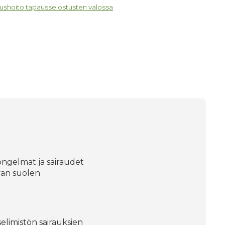
ushoito tapausselostusten valossa
ongelmat ja sairaudet
yvän suolen
elimistön sairauksien