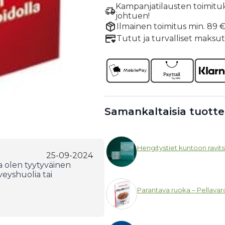
Kampanjatilausten toimituksi
johtuen!
Ilmainen toimitus min. 89 € 
Tutut ja turvalliset maksu
Samankaltaisia tuotte
Hengitystiet kuntoon ravi
25-09-2024
 olen tyytyväinen
veyshuolia tai
Parantava ruoka – Pellava