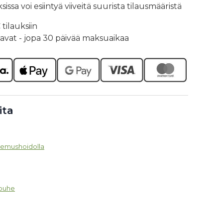
ssa voi esiintyä viiveitä suurista tilausmääristä
tilauksiin
tavat - jopa 30 päivää maksuaikaa
ita
tsemushoidolla
rouhe