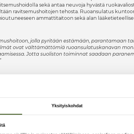
ravitsemushoidolla sekä antaa neuvoja hyvästä ruokavalios
tään ravitsemushoitojen tehosta. Ruoansulatus kuntoo
hioutuneeseen ammattitaitoon sekä alan lääketieteellisee
itsemushoitoon, jolla pyritään estämään, parantamaan t
telmät ovat välttämättömiä ruoansulatuskanavan mo
rjaamisessa. Jotta suoliston toiminnat saadaan parane
”
Yksityiskohdat
itä