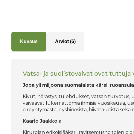
Kuvaus
Arviot (6)
Vatsa- ja suolistovaivat ovat tuttuja
Jopa yli miljoona suomalaista kärsii ruoansula
Kivut, närästys, tulehdukset, vatsan turvotu
vaivaavat lukemattomia ihmisiä vuosikausia, use
oireyhtymästä, dysbioosista, hiivataudista sekä n
Kaarlo Jaakkola
Kirurgian erikoislääkäri, ravitsemushoitojen p