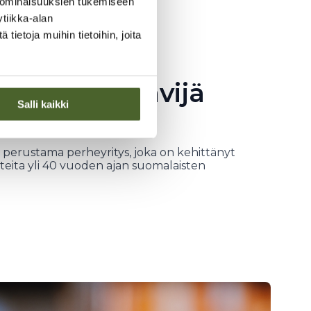
 ominaisuuksien tukemiseen
tiikka-alan
ietoja muihin tietoihin, joita
en edelläkävijä
Salli kaikki
1982
 perustama perheyritys, joka on kehittänyt
tteita yli 40 vuoden ajan suomalaisten