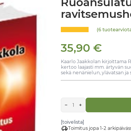
Ruoansulat
ravitsemush
(
6
tuotearviot
35,90
€
Kaarlo Jaakkolan kirjoittama
kertoo laajasti mm. ärtyvän su
sekä nenänielun, ylävatsan ja s
Ruoansulatus
kuntoon
ravitsemushoidolla
määrä
[toivelista]
Toimitus jopa 1-2 arkipäivä