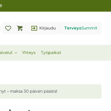
!
Kirjaudu
Terveys
Summit
alvelut
Yhteys
Työpaikat
nyt – maksa 30 päivän päästä!