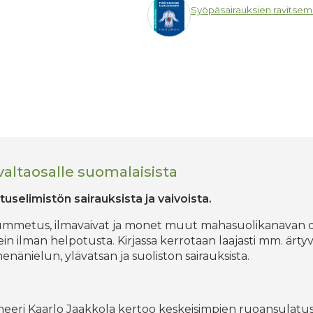
Syöpäsairauksien ravitsem
 valtaosalle suomalaisista
tuselimistön sairauksista ja vaivoista.
s, ummetus, ilmavaivat ja monet muut mahasuolikanavan 
in ilman helpotusta. Kirjassa kerrotaan laajasti mm. ärt
enänielun, ylävatsan ja suoliston sairauksista.
ioneeri Kaarlo Jaakkola kertoo keskeisimpien ruoansulatus