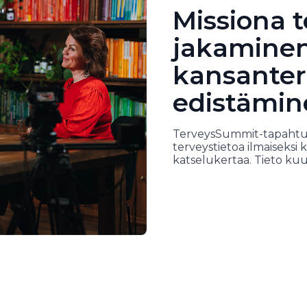
Missiona 
jakaminen
kansante
edistämin
TerveysSummit-tapahtu
terveystietoa ilmaiseksi ka
katselukertaa. Tieto kuul