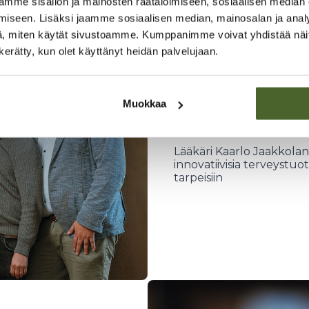
mme sisällön ja mainosten räätälöimiseen, sosiaalisen median
iseen. Lisäksi jaamme sosiaalisen median, mainosalan ja analy
, miten käytät sivustoamme. Kumppanimme voivat yhdistää näitä t
n kerätty, kun olet käyttänyt heidän palvelujaan.
Suomalain
Muokkaa
vuodesta 
Lääkäri Kaarlo Jaakkolan
innovatiivisia terveystuo
tarpeisiin