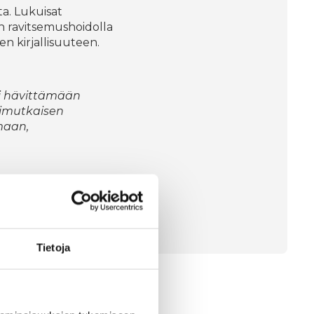
ta. Lukuisat
n ravitsemushoidolla
n kirjallisuuteen.
ai hävittämään
nimutkaisen
maan,
Tietoja