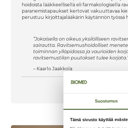
hoidoista lääkkeellisellä eli farmakologisella 
paranemistapaukset kertovat vakuuttavaa kiel
perustuu kirjoittajalääkärin käytännön työssä 
”Jokaisella on oikeus yksilölliseen rav
sairautta. Ravitsemushoidolliset mene
toiminnan ylläpidossa ja vaurioiden ko
ravitsemustilan puutokset tulee korjata.
– Kaarlo Jaakkola
Suostumus
Tämä sivusto käyttää eväste