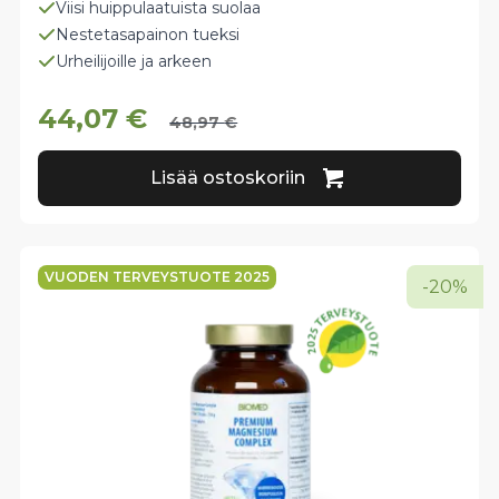
Viisi huippulaatuista suolaa
Nestetasapainon tueksi
Urheilijoille ja arkeen
44,07
€
48,97
€
Lisää ostoskoriin
VUODEN TERVEYSTUOTE 2025
-20%