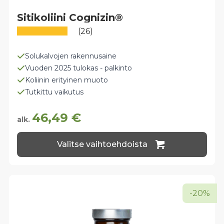
Sitikoliini Cognizin®
(26)
Solukalvojen rakennusaine
Vuoden 2025 tulokas - palkinto
Koliinin erityinen muoto
Tutkittu vaikutus
46,49
€
alk.
Tällä
Valitse vaihtoehdoista
tuotteella
on
useampi
muunnelma.
Voit
-20%
tehdä
valinnat
tuotteen
sivulla.