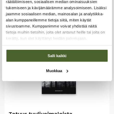
räätälöimiseen, sosiaalisen median ominaisuuksien
tukemiseen ja kävijämäärämme analysoimiseen. Lisäksi
Tällä
Valitse vaihtoehdoista
tuotteella
jaamme sosiaalisen median, mainosalan ja analytiikka-
on
alan kumppaneillemme tietoja siitä, miten käytät
useampi
sivustoamme. Kumppanimme voivat yhdistää näitä
muunnelma.
Voit
tietoja muihin tietoihin, joita olet antanut heille tai joita on
tehdä
kerätty, kun olet käyttänyt heidän palvelujaan.
valinnat
tuotteen
sivulla.
Salli kaikki
Muokkaa