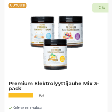
Voit
UUTUUS!
-10%
tehdä
valinnat
tuotteen
sivulla.
Premium Elektrolyyttijauhe Mix 3-
pack
(6)
Kolme eri makua