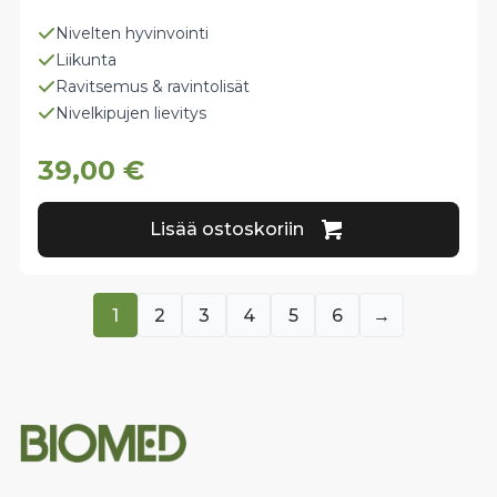
Nivelten hyvinvointi
Liikunta
Ravitsemus & ravintolisät
Nivelkipujen lievitys
39,00
€
Lisää ostoskoriin
1
2
3
4
5
6
→