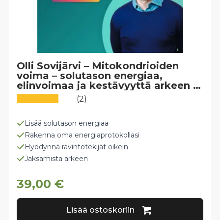
Olli Sovijärvi – Mitokondrioiden
voima – solutason energiaa,
elinvoimaa ja kestävyyttä arkeen -
työpajan TALLENNE
(2)
Lisää solutason energiaa
Rakenna oma energiaprotokollasi
Hyödynnä ravintotekijät oikein
Jaksamista arkeen
39,00
€
Lisää ostoskoriin