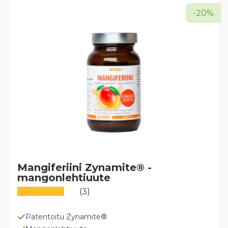
-20%
Mangiferiini Zynamite® -
mangonlehtiuute
(3)
Patentoitu Zynamite®