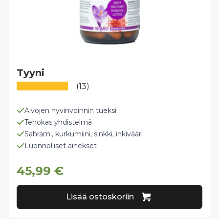
Tyyni
(13)
Aivojen hyvinvoinnin tueksi
Tehokas yhdistelmä
Sahrami, kurkumiini, sinkki, inkivääri
Luonnolliset ainekset
45,99
€
Lisää ostoskoriin