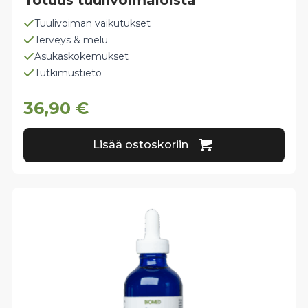
Totuus tuulivoimaloista
Tuulivoiman vaikutukset
Terveys & melu
Asukaskokemukset
Tutkimustieto
36,90
€
Lisää ostoskoriin