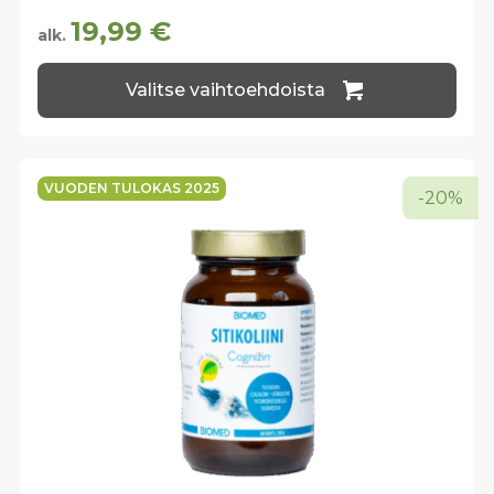
19,99
€
alk.
Tällä
Valitse vaihtoehdoista
tuotteella
on
useampi
muunnelma.
Voit
VUODEN TULOKAS 2025
-20%
tehdä
valinnat
tuotteen
sivulla.