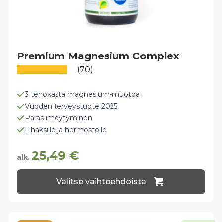
Premium Magnesium Complex
(70)
3 tehokasta magnesium-muotoa
Vuoden terveystuote 2025
Paras imeytyminen
Lihaksille ja hermostolle
25,49
€
alk.
Tällä
Valitse vaihtoehdoista
tuotteella
on
useampi
muunnelma.
Voit