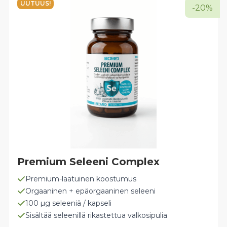
UUTUUS!
-20%
tehdä
valinnat
tuotteen
sivulla.
Premium Seleeni Complex
Premium-laatuinen koostumus
Orgaaninen + epäorgaaninen seleeni
100 µg seleeniä / kapseli
Sisältää seleenillä rikastettua valkosipulia