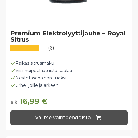
Premium Elektrolyyttijauhe – Royal
Sitrus
(6)
Raikas sitrusmaku
Viisi huippulaatuista suolaa
Nestetasapainon tueksi
Urheilijoille ja arkeen
16,99
€
alk.
Tällä
Valitse vaihtoehdoista
tuotteella
on
useampi
muunnelma.