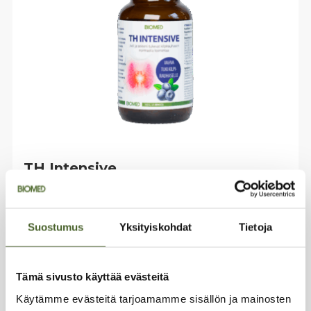
TH Intensive
(6)
Vahva tuki kilpirauhaselle
Suostumus
Yksityiskohdat
Tietoja
Luonnollinen mustikan maku
Uudistettu koostumus
Riittoisa pakkaus 25-50 päiväannosta
Tämä sivusto käyttää evästeitä
Käytämme evästeitä tarjoamamme sisällön ja mainosten
24,99
€
alk.