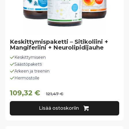
Keskittymispaketti – Sitikoliini +
Mangiferiini + Neurolipidijauhe
Keskittymiseen
Säästöpaketti
Arkeen ja treeniin
Hermostolle
109,32
€
121,47
€
Lisää ostoskoriin