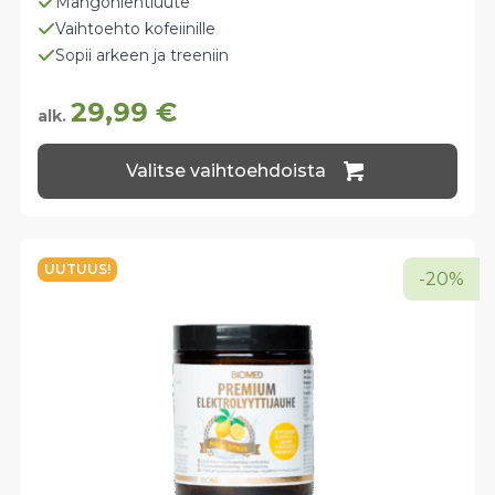
Mangonlehtiuute
Vaihtoehto kofeiinille
Sopii arkeen ja treeniin
29,99
€
alk.
Tällä
Valitse vaihtoehdoista
tuotteella
on
useampi
muunnelma.
Voit
UUTUUS!
-20%
tehdä
valinnat
tuotteen
sivulla.