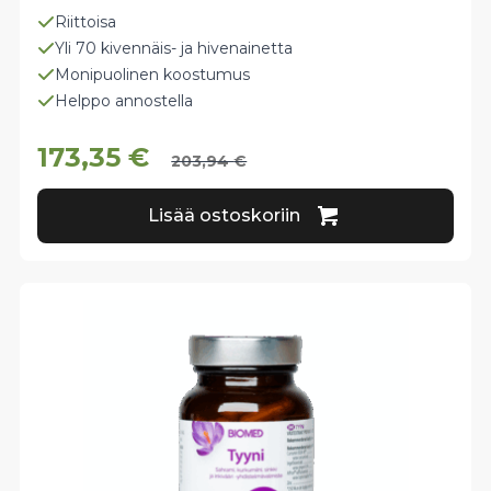
Riittoisa
Yli 70 kivennäis- ja hivenainetta
Monipuolinen koostumus
Helppo annostella
173,35
€
203,94
€
Lisää ostoskoriin