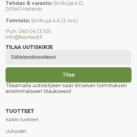
Tehdas & varasto:
Sirrikuja 4 D,
00940 Helsinki
Toimisto:
Sirrikuja 4 A (3. krs.)
Puh. 040 04 13 105
info@biomed.fi
TILAA UUTISKIRJE
Email
*
Tilaa
Tilaamalla uutiskirjeen saat ilmaisen toimituksen
ensimmäiseen tilaukseesi!
TUOTTEET
Kaikki tuotteet
Uutuudet