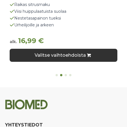
Raikas sitrusmaku
Viisi huippulaatuista suolaa
Nestetasapainon tueksi
Urheilijoille ja arkeen
16,99
€
alk.
Tällä
Valitse vaihtoehdoista
tuotteella
on
useampi
muunnelma.
Voit
tehdä
valinnat
tuotteen
sivulla.
YHTEYSTIEDOT