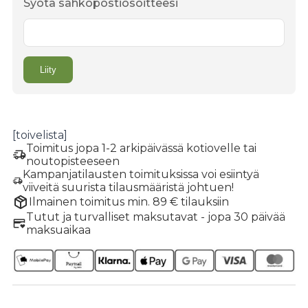
Syötä sähköpostiosoitteesi
[toivelista]
Toimitus jopa 1-2 arkipäivässä kotiovelle tai
noutopisteeseen
Kampanjatilausten toimituksissa voi esiintyä
viiveitä suurista tilausmääristä johtuen!
Ilmainen toimitus min. 89 € tilauksiin
Tutut ja turvalliset maksutavat - jopa 30 päivää
maksuaikaa