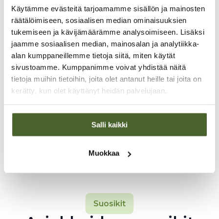
Käytämme evästeitä tarjoamamme sisällön ja mainosten
Missiona
räätälöimiseen, sosiaalisen median ominaisuuksien
terveystiedon
tukemiseen ja kävijämäärämme analysoimiseen. Lisäksi
jaamme sosiaalisen median, mainosalan ja analytiikka-
jakaminen ja
alan kumppaneillemme tietoja siitä, miten käytät
kansanterveyden
sivustoamme. Kumppanimme voivat yhdistää näitä
tietoja muihin tietoihin, joita olet antanut heille tai joita on
edistäminen
kerätty, kun olet käyttänyt heidän palvelujaan.
TerveysSummit-tapahtuman kautta jaamme
ajankohtaista terveystietoa ilmaiseksi kaikille
suomalaisille – jo yli 10 miljoonaa katselukertaa.
Salli kaikki
Tieto kuuluu kaikille!
Muokkaa
Suosikit