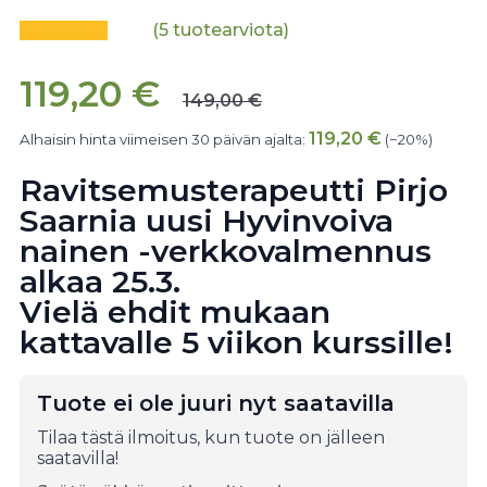
(
5
tuotearviota)
119,20
€
149,00
€
119,20
€
Alhaisin hinta viimeisen 30 päivän ajalta:
(−20%)
Ravitsemusterapeutti Pirjo
Saarnia uusi Hyvinvoiva
nainen -verkkovalmennus
alkaa 25.3.
Vielä ehdit mukaan
kattavalle 5 viikon kurssille!
Tuote ei ole juuri nyt saatavilla
Tilaa tästä ilmoitus, kun tuote on jälleen
saatavilla!