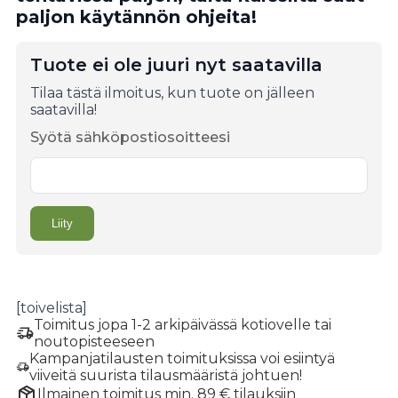
paljon käytännön ohjeita!
Tuote ei ole juuri nyt saatavilla
Tilaa tästä ilmoitus, kun tuote on jälleen
saatavilla!
Syötä sähköpostiosoitteesi
[toivelista]
Toimitus jopa 1-2 arkipäivässä kotiovelle tai
noutopisteeseen
Kampanjatilausten toimituksissa voi esiintyä
viiveitä suurista tilausmääristä johtuen!
Ilmainen toimitus min. 89 € tilauksiin