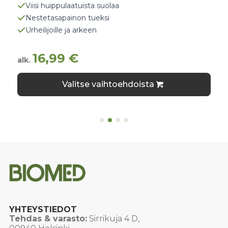
Viisi huippulaatuista suolaa
Nestetasapainon tueksi
Urheilijoille ja arkeen
16,99
€
alk.
Tällä
Valitse vaihtoehdoista
tuotteella
on
useampi
muunnelma.
Voit
tehdä
valinnat
tuotteen
sivulla.
YHTEYSTIEDOT
Tehdas & varasto:
Sirrikuja 4 D,