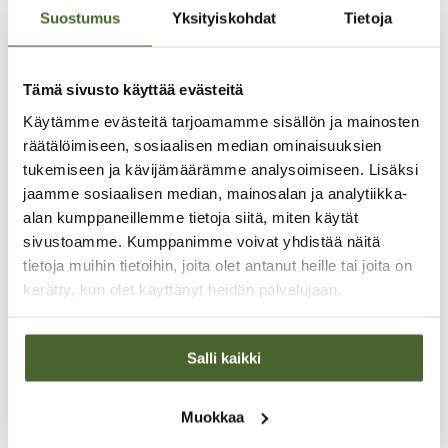
Valmistamme omat tuotteet tehtaassamme
Suostumus
Yksityiskohdat
Tietoja
tinkimättömän laadukkaista raaka-aineista
yhteistyössä tutkimuslaitosten ja terveysalan
huippuasiantuntijoiden kanssa. Tuomme myös
maahan maailman laadukkaimpia ja
Tämä sivusto käyttää evästeitä
tutkituimpia terveystuotteita.
Käytämme evästeitä tarjoamamme sisällön ja mainosten
räätälöimiseen, sosiaalisen median ominaisuuksien
tukemiseen ja kävijämäärämme analysoimiseen. Lisäksi
jaamme sosiaalisen median, mainosalan ja analytiikka-
alan kumppaneillemme tietoja siitä, miten käytät
sivustoamme. Kumppanimme voivat yhdistää näitä
tietoja muihin tietoihin, joita olet antanut heille tai joita on
kerätty, kun olet käyttänyt heidän palvelujaan.
Salli kaikki
Muokkaa