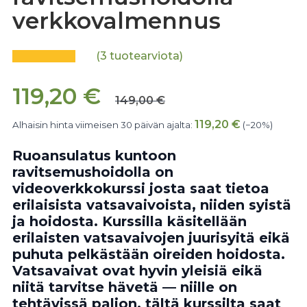
verkkovalmennus
(
3
tuotearviota)
119,20
€
149,00
€
119,20
€
Alhaisin hinta viimeisen 30 päivän ajalta:
(−20%)
Ruoansulatus kuntoon
ravitsemushoidolla on
videoverkkokurssi josta saat tietoa
erilaisista vatsavaivoista, niiden syistä
ja hoidosta. Kurssilla käsitellään
erilaisten vatsavaivojen juurisyitä eikä
puhuta pelkästään oireiden hoidosta.
Vatsavaivat ovat hyvin yleisiä eikä
niitä tarvitse hävetä — niille on
tehtävissä paljon, tältä kurssilta saat