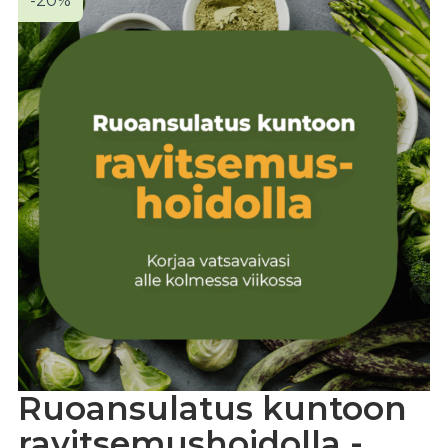
-20%
Ruoansulatus kuntoon
ravitsemushoidolla -