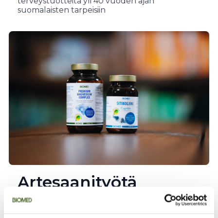
terveystuotteita yli 40 vuoden ajan
suomalaisten tarpeisiin
Artesaanityötä
Helsingissä