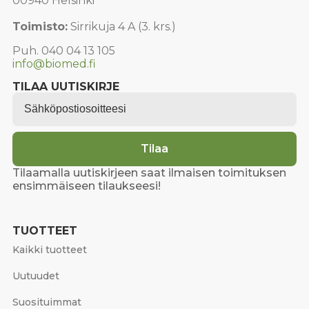
00940 Helsinki
Toimisto:
Sirrikuja 4 A (3. krs.)
Puh. 040 04 13 105
info@biomed.fi
TILAA UUTISKIRJE
Email
*
Tilaa
Tilaamalla uutiskirjeen saat ilmaisen toimituksen
ensimmäiseen tilaukseesi!
TUOTTEET
Kaikki tuotteet
Uutuudet
Suosituimmat