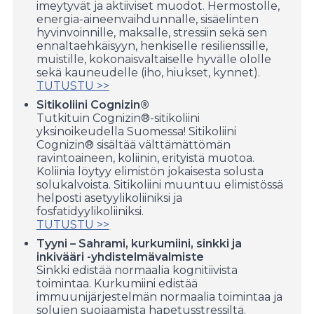
imeytyvät ja aktiiviset muodot. Hermostolle,
energia-aineenvaihdunnalle, sisäelinten
hyvinvoinnille, maksalle, stressiin sekä sen
ennaltaehkäisyyn, henkiselle resilienssille,
muistille, kokonaisvaltaiselle hyvälle ololle
sekä kauneudelle (iho, hiukset, kynnet).
TUTUSTU >>
Sitikoliini Cognizin®
Tutkituin Cognizin®-­sitikoliini
yksinoikeudella Suomessa! Sitikoliini
Cognizin® sisältää välttämättömän
ravintoaineen, koliinin, erityistä muotoa.
Koliinia löytyy elimistön jokaisesta solusta
solukalvoista. Sitikoliini muuntuu elimistössä
helposti asetyylikoliiniksi ja
fosfatidyylikoliiniksi.
TUTUSTU >>
Tyyni – Sahrami, kurkumiini, sinkki ja
inkivääri -yhdistelmävalmiste
Sinkki edistää normaalia kognitiivista
toimintaa. Kurkumiini edistää
immuunijärjestelmän normaalia toimintaa ja
solujen suojaamista hapetusstressiltä.