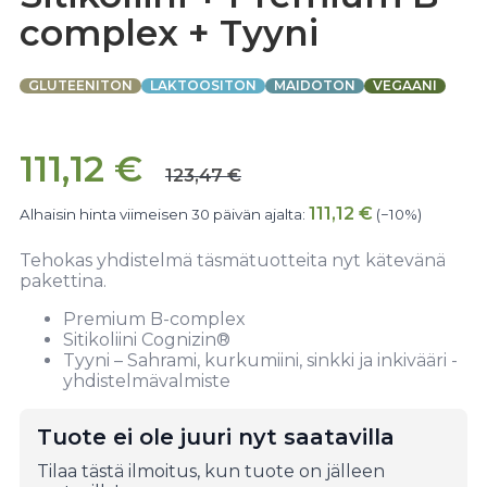
complex + Tyyni
GLUTEENITON
LAKTOOSITON
MAIDOTON
VEGAANI
111,12
€
123,47
€
111,12
€
Alhaisin hinta viimeisen 30 päivän ajalta:
(−10%)
Tehokas yhdistelmä täsmätuotteita nyt kätevänä
pakettina.
Premium B-complex
Sitikoliini Cognizin®
Tyyni – Sahrami, kurkumiini, sinkki ja inkivääri -
yhdistelmävalmiste
Tuote ei ole juuri nyt saatavilla
Tilaa tästä ilmoitus, kun tuote on jälleen