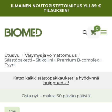
ILMAINEN NOUTOPISTETOIMITUS YLI 89 €
TILAUKSIIN!
0
Etusivu
Väsymys ja voimattomuus
Säästöpaketti – Sitikoliini + Premium B-complex +
Tyyni
Katso kaikki säästöpakkaukset ja hyödynnä
huippuedut!
Osta nyt – maksa 30 päivän päästä!