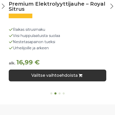
Premium Elektrolyyttijauhe – Royal
Sitrus
Raikas sitrusmaku
Viisi huippulaatuista suolaa
Nestetasapainon tueksi
Urheilijoille ja arkeen
16,99
€
alk.
Tällä
Valitse vaihtoehdoista
tuotteella
on
useampi
muunnelma.
Voit
tehdä
valinnat
tuotteen