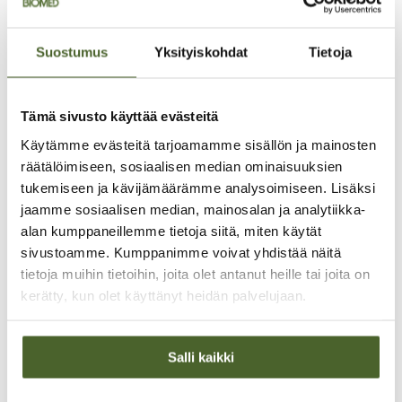
Artesaanityötä
Suostumus
Yksityiskohdat
Tietoja
Helsingissä
Tämä sivusto käyttää evästeitä
Valmistamme omat tuotteet tehtaassamme
tinkimättömän laadukkaista raaka-aineista
Käytämme evästeitä tarjoamamme sisällön ja mainosten
yhteistyössä tutkimuslaitosten ja terveysalan
räätälöimiseen, sosiaalisen median ominaisuuksien
huippuasiantuntijoiden kanssa. Tuomme myös
maahan maailman laadukkaimpia ja
tukemiseen ja kävijämäärämme analysoimiseen. Lisäksi
tutkituimpia terveystuotteita.
jaamme sosiaalisen median, mainosalan ja analytiikka-
alan kumppaneillemme tietoja siitä, miten käytät
sivustoamme. Kumppanimme voivat yhdistää näitä
tietoja muihin tietoihin, joita olet antanut heille tai joita on
kerätty, kun olet käyttänyt heidän palvelujaan.
Salli kaikki