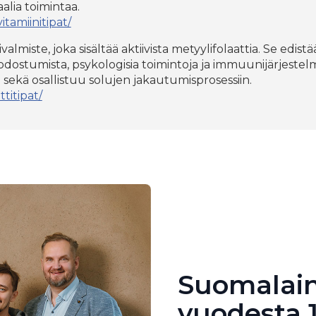
lia toimintaa.
itamiinitipat/
almiste, joka sisältää aktiivista metyylifolaattia. Se edi
dostumista, psykologisia toimintoja ja immuunijärjestel
kä osallistuu solujen jakautumisprosessiin.
ttitipat/
Suomalain
vuodesta 