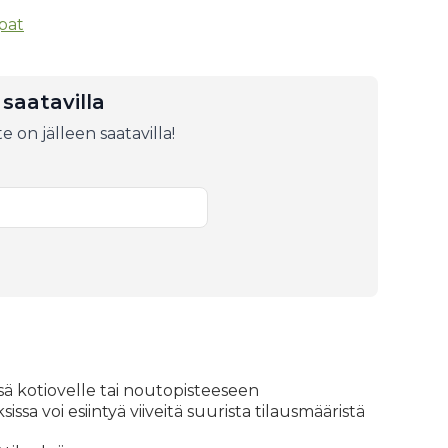
pat
 saatavilla
e on jälleen saatavilla!
i
ssä kotiovelle tai noutopisteeseen
ssa voi esiintyä viiveitä suurista tilausmääristä