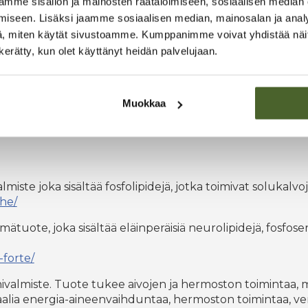
mme sisällön ja mainosten räätälöimiseen, sosiaalisen median
iseen. Lisäksi jaamme sosiaalisen median, mainosalan ja analy
jaimellisen ikimuistoisella, elämänlaatua kohentavalla lahja
, miten käytät sivustoamme. Kumppanimme voivat yhdistää näitä t
n kerätty, kun olet käyttänyt heidän palvelujaan.
Muokkaa
lmiste joka sisältää fosfolipidejä, jotka toimivat solukal
uhe/
uote, joka sisältää eläinperäisiä neurolipidejä, fosfoseri
-forte/
valmiste. Tuote tukee aivojen ja hermoston toimintaa, m
aalia energia-aineenvaihduntaa, hermoston toimintaa, v