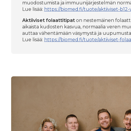
muodostumista ja immuunijärjestelmän normaa
Lue lisää:
https://biomed.fi/tuote/aktiiviset-b12-v
Aktiiviset folaattitipat
on nestemäinen folaattiv
aikaista kudosten kasvua, normaalia veren muo
auttaa vähentämään väsymystä ja uupumusta se
Lue lisää:
https://biomed.fi/tuote/aktiiviset-folaa