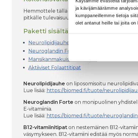
Käytämme evästeitä tarjoama
ja kävijämäärämme analysoim
Hemmottele tällä kertaa itseäsi tai läheisiäsi kir
kumppaneillemme tietoja siitä
pitkälle tulevaisuuteen!
olet antanut heille tai joita o
Paketti sisältää seuraavat tuotteet:
Neurolipidijauhe
Neuroglandin Forte
Mansikanmakuiset B12-tipat
Aktiiviset Folaattitipat
Neurolipidijauhe
on liposomisoitu neurolipidiva
Lue lisää:
https://biomed.fi/tuote/neurolipidija
Neuroglandin Forte
on monipuolinen yhdistelmät
E-vitamiinia.
Lue lisää:
https://biomed.fi/tuote/neuroglandin
B12-vitamiinitipat
on nestemäinen B12-vitamiini
väsymykseen. B12-vitamiini edistää myös norm