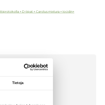
iprotokolla + D-tipat + Carolus mixtura + Iocidin+
e +
t
Tietoja
alennuksella!