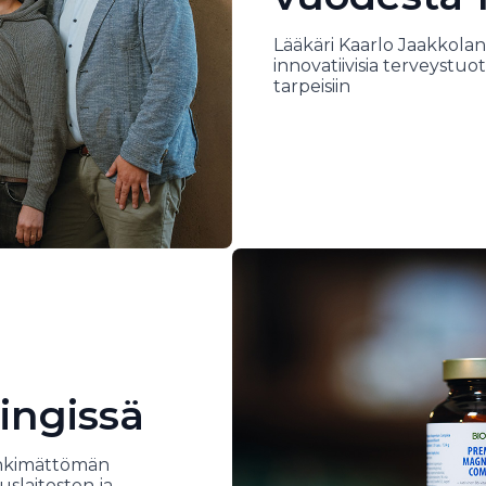
Lääkäri Kaarlo Jaakkolan
innovatiivisia terveystuo
tarpeisiin
ingissä
inkimättömän
uslaitosten ja