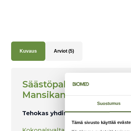
Kuvaus
Arviot (5)
Säästöpaketti – Neuroli
Mansikanmakuiset B12-ti
Suostumus
Tehokas yhdistelmä tuotteita edull
Tämä sivusto käyttää eväste
Kokonaisvaltainen Biomedin huipput