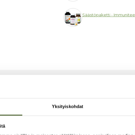
Säästöpaketti - Immuniteett
pidijauhe + Neuroglandin Fort
pat + Aktiiviset Folaattitipa
Yksityiskohdat
iseen pakettihintaan!
itä
uotteista koostuva hyvinvointipaketti nyt 