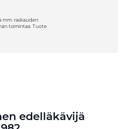
stää mm. raskauden
män toimintaa. Tuote
en edelläkävijä
1982