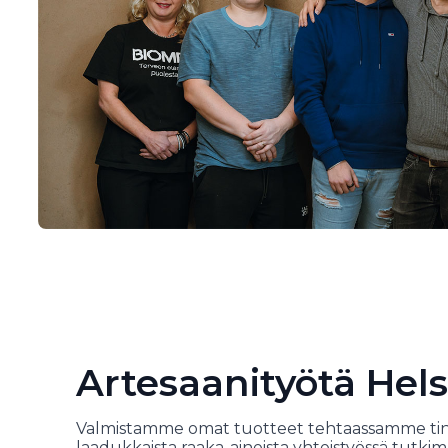
Artesaanityötä Hels
Valmistamme omat tuotteet tehtaassamme t
laadukkaista raaka-aineista yhteistyössä tutkim