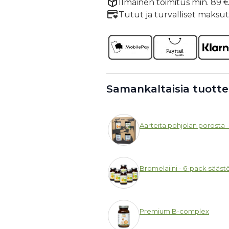
Ilmainen toimitus min. 89 € 
Tutut ja turvalliset maksu
Samankaltaisia tuotte
Aarteita pohjolan porosta 
Bromelaiini - 6-pack sääs
Premium B-complex