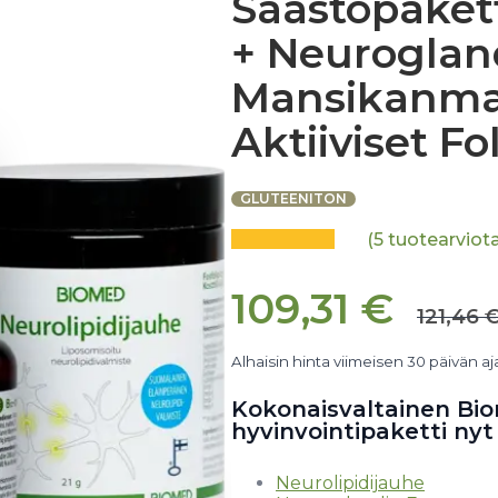
Säästöpakett
+ Neurogland
Mansikanmak
Aktiiviset Fo
GLUTEENITON
(
5
tuotearviota
109,31
€
121,46
Alhaisin hinta viimeisen 30 päivän aj
Kokonaisvaltainen Bi
hyvinvointipaketti nyt
Neurolipidijauhe