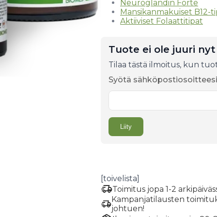
Neuroglandin Forte
Mansikanmakuiset B12-ti
Aktiiviset Folaattitipat
Tuote ei ole juuri nyt
Tilaa tästä ilmoitus, kun tuot
Syötä sähköpostiosoittees
[toivelista]
Toimitus jopa 1-2 arkipäivä
Kampanjatilausten toimituksi
johtuen!