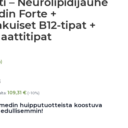
i – Neurolipidijauhe
in Forte +
uiset B12-tipat +
laattitipat
)
€
109,31
€
alta:
(−10%)
omedin huipputuotteista koostuva
 edullisemmin!