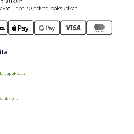
tilauksiin
tavat - jopa 30 päivää maksuaikaa
ita
-lahjapakkaus
töpakkaus