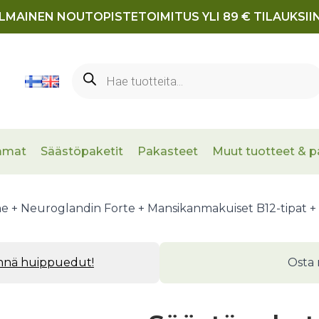
ILMAINEN NOUTOPISTETOIMITUS YLI 89 € TILAUKSIIN
Products
search
mmat
Säästöpaketit
Pakasteet
Muut tuotteet & p
he + Neuroglandin Forte + Mansikanmakuiset B12-tipat + Ak
ynnä huippuedut!
Osta 