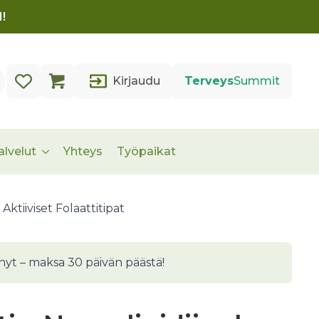
!
Kirjaudu
Terveys
Summit
alvelut
Yhteys
Työpaikat
tiiviset Folaattitipat
nyt – maksa 30 päivän päästä!