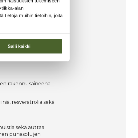
 ominaisuuksien tukemiseen
tiikka-alan
lla, josta on iloa
ietoja muihin tietoihin, joita
Salli kaikki
vojen rakennusaineena.
iniä, resveratrolia sekä
uistia sekä auttaa
eren punasolujen