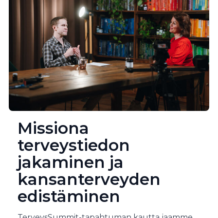
Missiona
terveystiedon
jakaminen ja
kansanterveyden
edistäminen
TerveysSummit-tapahtuman kautta jaamme