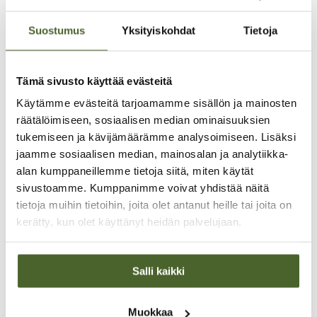
Suostumus
Yksityiskohdat
Tietoja
Suomalainen
Tämä sivusto käyttää evästeitä
edelläkävijä vuodesta
Käytämme evästeitä tarjoamamme sisällön ja mainosten
1982
räätälöimiseen, sosiaalisen median ominaisuuksien
tukemiseen ja kävijämäärämme analysoimiseen. Lisäksi
jaamme sosiaalisen median, mainosalan ja analytiikka-
Lääkäri Kaarlo Jaakkolan perustama
perheyritys, joka on kehittänyt innovatiivisia
alan kumppaneillemme tietoja siitä, miten käytät
terveystuotteita yli 40 vuoden ajan
sivustoamme. Kumppanimme voivat yhdistää näitä
suomalaisten tarpeisiin
tietoja muihin tietoihin, joita olet antanut heille tai joita on
kerätty, kun olet käyttänyt heidän palvelujaan.
Salli kaikki
Muokkaa