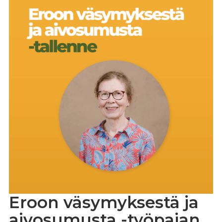
Eroon väsymyksestä ja
aivosumusta -työpajan