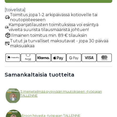
[toivelista]
Toimitus jopa 1-2 arkipäivässä kotiovelle tai
noutopisteeseen
Kampanjatilausten toimituksissa voi esiintyä
viiveitä suurista tilausmääristä johtuen!
Ilmainen toimitus min. 89 € tilauksiin
Tutut ja turvalliset maksutavat - jopa 30 päivää
maksuaikaa
Samankaltaisia tuotteita
5 menetelmää pysyvään muutokseen -työpajan
TALLENNE
Eroon hiivasta -työpajan TALLENNE