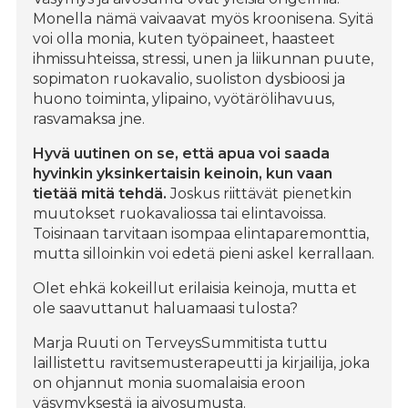
Monella nämä vaivaavat myös kroonisena. Syitä
voi olla monia, kuten työpaineet, haasteet
ihmissuhteissa, stressi, unen ja liikunnan puute,
sopimaton ruokavalio, suoliston dysbioosi ja
huono toiminta, ylipaino, vyötärölihavuus,
rasvamaksa jne.
Hyvä uutinen on se, että apua voi saada
hyvinkin yksinkertaisin keinoin, kun vaan
tietää mitä tehdä.
Joskus riittävät pienetkin
muutokset ruokavaliossa tai elintavoissa.
Toisinaan tarvitaan isompaa elintaparemonttia,
mutta silloinkin voi edetä pieni askel kerrallaan.
Olet ehkä kokeillut erilaisia keinoja, mutta et
ole saavuttanut haluamaasi tulosta?
Marja Ruuti on TerveysSummitista tuttu
laillistettu ravitsemusterapeutti ja kirjailija, joka
on ohjannut monia suomalaisia eroon
väsymyksestä ja aivosumusta.