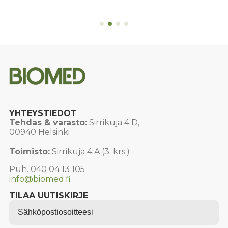
on
useampi
muunnelma.
Voit
tehdä
valinnat
tuotteen
sivulla.
YHTEYSTIEDOT
Tehdas & varasto:
Sirrikuja 4 D,
00940 Helsinki
Toimisto:
Sirrikuja 4 A (3. krs.)
Puh. 040 04 13 105
info@biomed.fi
TILAA UUTISKIRJE
Email
*