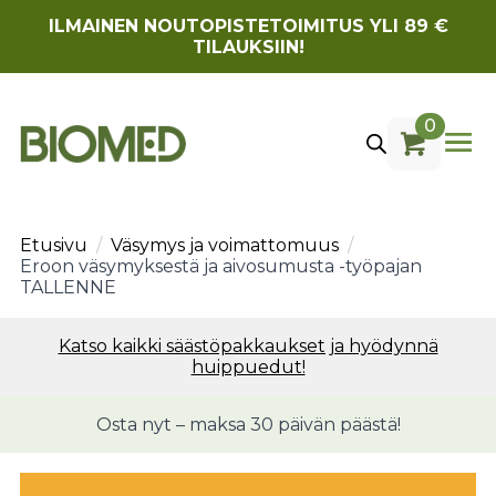
ILMAINEN NOUTOPISTETOIMITUS YLI 89 €
TILAUKSIIN!
0
Etusivu
Väsymys ja voimattomuus
Eroon väsymyksestä ja aivosumusta -työpajan
TALLENNE
Katso kaikki säästöpakkaukset ja hyödynnä
huippuedut!
Osta nyt – maksa 30 päivän päästä!