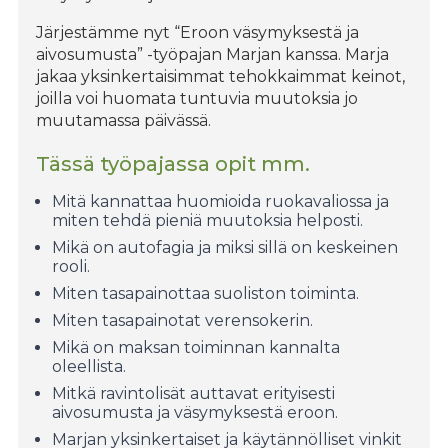
Järjestämme nyt “Eroon väsymyksestä ja
aivosumusta” -työpajan Marjan kanssa. Marja
jakaa yksinkertaisimmat tehokkaimmat keinot,
joilla voi huomata tuntuvia muutoksia jo
muutamassa päivässä.
Tässä työpajassa opit mm.
Mitä kannattaa huomioida ruokavaliossa ja
miten tehdä pieniä muutoksia helposti.
Mikä on autofagia ja miksi sillä on keskeinen
rooli.
Miten tasapainottaa suoliston toiminta.
Miten tasapainotat verensokerin.
Mikä on maksan toiminnan kannalta
oleellista.
Mitkä ravintolisät auttavat erityisesti
aivosumusta ja väsymyksestä eroon.
Marjan yksinkertaiset ja käytännölliset vinkit