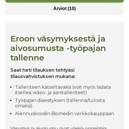
Arviot (10)
Eroon väsymyksestä ja
aivosumusta -työpajan
tallenne
Saat heti tilauksen tehtyäsi
tilausvahvistuksen mukana:
Tallenteen katseltavaksi (voit myös ladata
itsellesi video- ja äänitallenteet)
Työpajan diaesityksen (tallenna/tulosta
omaksi)
Alennuskoodin Biomedin verkkokauppaan
Väsymys ja aivosumu ovat yleisiä ongelmia.