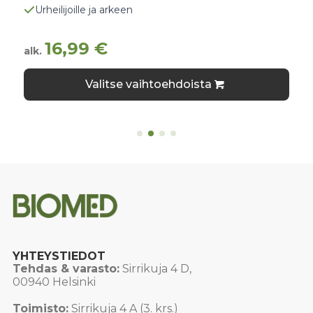
Urheilijoille ja arkeen
16,99
€
alk.
Tällä
Valitse vaihtoehdoista
tuotteella
on
useampi
muunnelma.
Voit
tehdä
valinnat
tuotteen
sivulla.
YHTEYSTIEDOT
Tehdas & varasto:
Sirrikuja 4 D,
00940 Helsinki
Toimisto:
Sirrikuja 4 A (3. krs.)