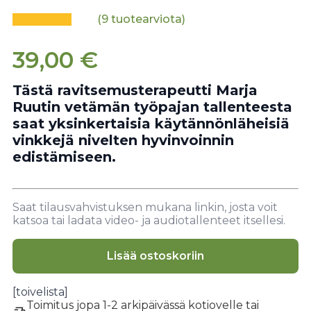
(
9
tuotearviota)
39,00
€
Tästä ravitsemusterapeutti Marja
Ruutin vetämän työpajan tallenteesta
saat yksinkertaisia käytännönläheisiä
vinkkejä nivelten hyvinvoinnin
edistämiseen.
Saat tilausvahvistuksen mukana linkin, josta voit
katsoa tai ladata video- ja audiotallenteet itsellesi.
Lisää ostoskoriin
[toivelista]
Toimitus jopa 1-2 arkipäivässä kotiovelle tai