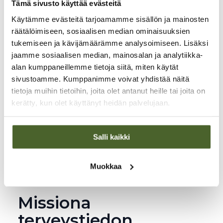
Tämä sivusto käyttää evästeitä
huippuasiantuntijoiden kanssa. Tuomme myös
maahan maailman laadukkaimpia ja
Käytämme evästeitä tarjoamamme sisällön ja mainosten
tutkituimpia terveystuotteita.
räätälöimiseen, sosiaalisen median ominaisuuksien
tukemiseen ja kävijämäärämme analysoimiseen. Lisäksi
jaamme sosiaalisen median, mainosalan ja analytiikka-
alan kumppaneillemme tietoja siitä, miten käytät
sivustoamme. Kumppanimme voivat yhdistää näitä
tietoja muihin tietoihin, joita olet antanut heille tai joita on
kerätty, kun olet käyttänyt heidän palvelujaan.
Salli kaikki
Muokkaa
Missiona
terveystiedon