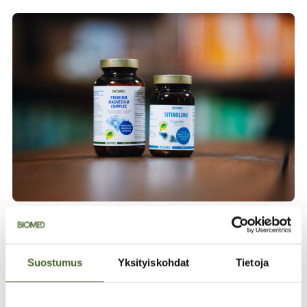
Artesaanityötä
Helsingissä
Suostumus
Yksityiskohdat
Tietoja
Valmistamme omat tuotteet tehtaassamme
tinkimättömän laadukkaista raaka-aineista
yhteistyössä tutkimuslaitosten ja terveysalan