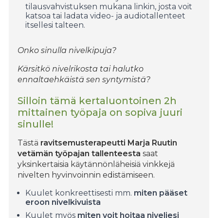
tilausvahvistuksen mukana linkin, josta voit
katsoa tai ladata video- ja audiotallenteet
itsellesi talteen.
Onko sinulla nivelkipuja?
Kärsitkö nivelrikosta tai halutko
ennaltaehkäistä sen syntymistä?
Silloin tämä kertaluontoinen 2h
mittainen työpaja on sopiva juuri
sinulle!
Tästä
ravitsemusterapeutti Marja Ruutin
vetämän työpajan tallenteesta
saat
yksinkertaisia käytännönläheisiä vinkkejä
nivelten hyvinvoinnin edistämiseen.
Kuulet konkreettisesti mm.
miten pääset
eroon nivelkivuista
Kuulet myös
miten voit hoitaa niveliesi