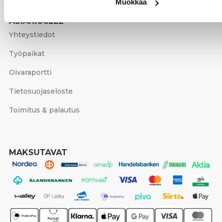
Valmennukset ja työpajat
Muokkaa
ASIAKKAILLE
Yhteystiedot
Työpaikat
Oivaraportti
Tietosuojaseloste
Toimitus & palautus
MAKSUTAVAT