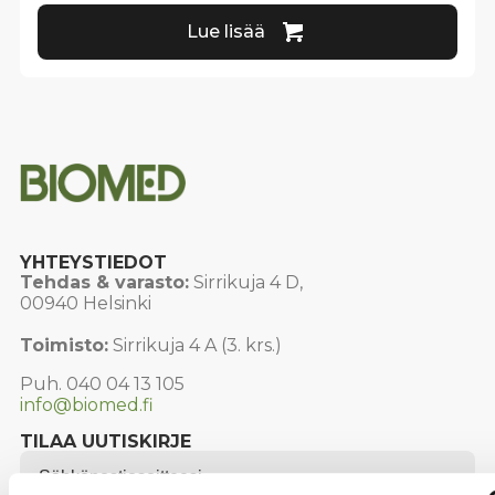
Lue lisää
YHTEYSTIEDOT
Tehdas & varasto:
Sirrikuja 4 D,
00940 Helsinki
Toimisto:
Sirrikuja 4 A (3. krs.)
Puh. 040 04 13 105
info@biomed.fi
TILAA UUTISKIRJE
Email
*