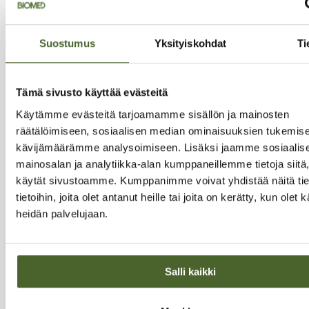
Tilaa
Suostumus
Yksityiskohdat
Ti
Tilaamalla uutiskirjeen saat ilmaisen toimituksen
ensimmäiseen tilaukseesi!
Tämä sivusto käyttää evästeitä
TUOTTEET
Käytämme evästeitä tarjoamamme sisällön ja mainosten
Kaikki tuotteet
räätälöimiseen, sosiaalisen median ominaisuuksien tukemise
kävijämäärämme analysoimiseen. Lisäksi jaamme sosiaalis
Uutuudet
mainosalan ja analytiikka-alan kumppaneillemme tietoja siitä
käytät sivustoamme. Kumppanimme voivat yhdistää näitä tie
Suosituimmat
tietoihin, joita olet antanut heille tai joita on kerätty, kun olet 
Biomed suosittelee
heidän palvelujaan.
Outlet
Säästöpakkaukset
Salli kaikki
TERVE ELÄMÄ