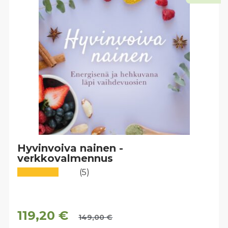
Hyvinvoiva nainen -
verkkovalmennus
(5)
119,20
€
149,00
€