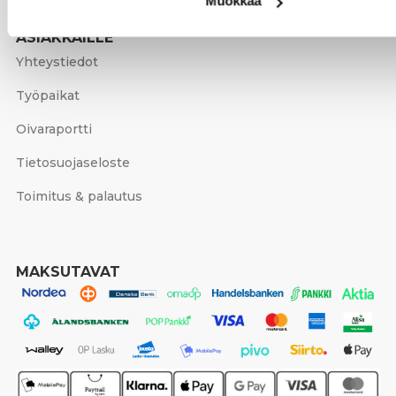
Valmennukset ja työpajat
Muokkaa
ASIAKKAILLE
Yhteystiedot
Työpaikat
Oivaraportti
Tietosuojaseloste
Toimitus & palautus
MAKSUTAVAT