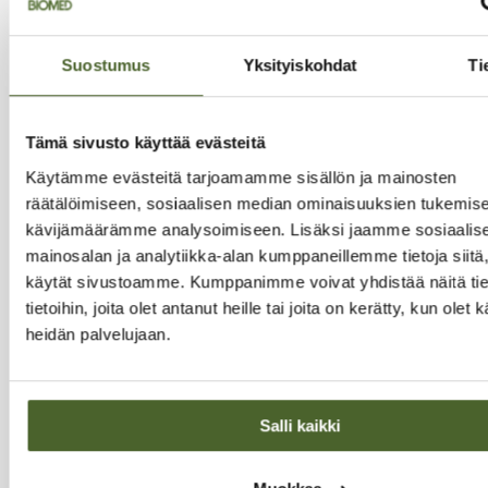
Tilaa
Suostumus
Yksityiskohdat
Ti
Tilaamalla uutiskirjeen saat ilmaisen toimituksen
ensimmäiseen tilaukseesi!
Tämä sivusto käyttää evästeitä
TUOTTEET
Käytämme evästeitä tarjoamamme sisällön ja mainosten
räätälöimiseen, sosiaalisen median ominaisuuksien tukemise
Kaikki tuotteet
kävijämäärämme analysoimiseen. Lisäksi jaamme sosiaalis
Uutuudet
mainosalan ja analytiikka-alan kumppaneillemme tietoja siitä
käytät sivustoamme. Kumppanimme voivat yhdistää näitä tie
Suosituimmat
tietoihin, joita olet antanut heille tai joita on kerätty, kun olet 
Biomed suosittelee
heidän palvelujaan.
Outlet
Säästöpakkaukset
Salli kaikki
TERVE ELÄMÄ