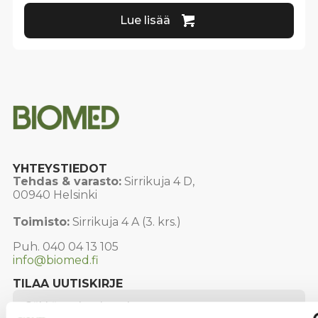
Lue lisää
YHTEYSTIEDOT
Tehdas & varasto:
Sirrikuja 4 D,
00940 Helsinki
Toimisto:
Sirrikuja 4 A (3. krs.)
Puh. 040 04 13 105
info@biomed.fi
TILAA UUTISKIRJE
Email
*