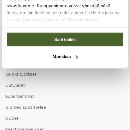
sivustoamme. Kumppanimme voivat yhdistää näitä
TILAA UUTISKIRJE
Email
tietoja muihin tietoihin, joita olet antanut heille tai joita on
*
kerätty, kun olet käyttänyt heidän palvelujaan.
Tilaa
Salli kaikki
Tilaamalla uutiskirjeen saat ilmaisen toimituksen
ensimmäiseen tilaukseesi!
Muokkaa
TUOTTEET
Kaikki tuotteet
Uutuudet
Suosituimmat
Biomed suosittelee
Outlet
Säästöpakkaukset