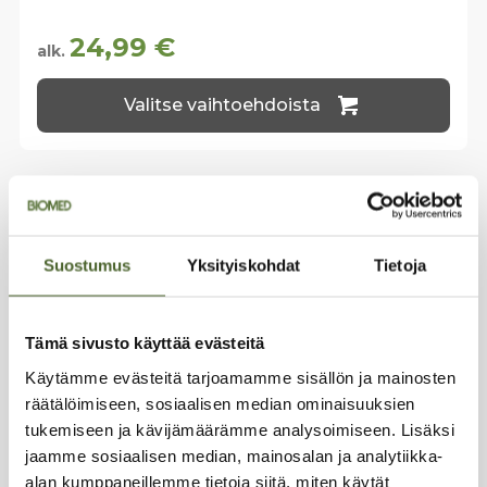
24,99
€
alk.
Tällä
Valitse vaihtoehdoista
tuotteella
on
useampi
muunnelma.
Voit
tehdä
valinnat
tuotteen
Suostumus
Yksityiskohdat
Tietoja
sivulla.
YHTEYSTIEDOT
Tämä sivusto käyttää evästeitä
Tehdas & varasto:
Sirrikuja 4 D,
00940 Helsinki
Käytämme evästeitä tarjoamamme sisällön ja mainosten
räätälöimiseen, sosiaalisen median ominaisuuksien
Toimisto:
Sirrikuja 4 A (3. krs.)
tukemiseen ja kävijämäärämme analysoimiseen. Lisäksi
Puh. 040 04 13 105
jaamme sosiaalisen median, mainosalan ja analytiikka-
info@biomed.fi
alan kumppaneillemme tietoja siitä, miten käytät