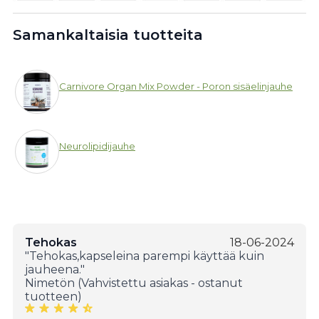
Samankaltaisia tuotteita
Carnivore Organ Mix Powder - Poron sisäelinjauhe
Neurolipidijauhe
Tehokas
18-06-2024
"Tehokas,kapseleina parempi käyttää kuin
jauheena."
Nimetön (Vahvistettu asiakas - ostanut
tuotteen)