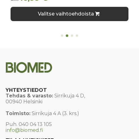
Tällä
Valitse vaihtoehdoista
tuotteella
on
useampi
muunnelma.
Voit
tehdä
valinnat
tuotteen
sivulla.
YHTEYSTIEDOT
Tehdas & varasto:
Sirrikuja 4 D,
00940 Helsinki
Toimisto:
Sirrikuja 4 A (3. krs.)
Puh. 040 04 13 105
info@biomed.fi