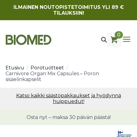
ILMAINEN NOUTOPISTETOIMITUS YLI 89 €
TILAUKSIIN!
0
Etusivu
Porotuotteet
Carnivore Organ Mix Capsules – Poron
sisäelinkapselit
Katso kaikki säästöpakkaukset ja hyödynnä
huippuedut!
Osta nyt – maksa 30 päivän päästä!