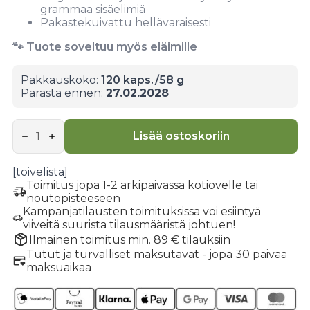
grammaa sisäelimiä
Pakastekuivattu hellävaraisesti
🐾 Tuote soveltuu myös eläimille
Pakkauskoko:
120 kaps./58 g
Parasta ennen:
27.02.2028
Carnivore
Organ
Lisää ostoskoriin
Mix
Capsules
-
[toivelista]
Poron
Toimitus jopa 1-2 arkipäivässä kotiovelle tai
sisäelinkapselit
noutopisteeseen
määrä
Kampanjatilausten toimituksissa voi esiintyä
viiveitä suurista tilausmääristä johtuen!
Ilmainen toimitus min. 89 € tilauksiin
Tutut ja turvalliset maksutavat - jopa 30 päivää
maksuaikaa