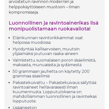
arvostetun ravinnon moderniin ja
helppokäyttöiseen muotoon – ilman
kompromisseja.
Luonnollinen ja ravintoainerikas lisä
monipuolistamaan ruokavaliota!
Eläinkunnan ravintorikkaimmat osat
helpossa muodossa
Hyödyntää kallisarvoisen, muutoin
ylijäämäksi joutuvan raaka-aineen
Valmistettu suomalaisen poron sisäelimistä,
maksasta, munuaisista ja sydämestä
50 grammaan jauhetta on käytetty 200
grammaa sisäelimiä
Pakastekuivattu – Pakastekuivaus säilyttää
ravintoaineet hellävaraisesti ilman
kuumennusta. Lopputuloksena on
mahdollisimman luonnollinen ja ravinteikas
lopputuote.
Lisäaineeton