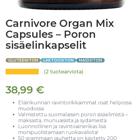
Carnivore Organ Mix
Capsules – Poron
sisäelinkapselit
GLUTEENITON
LAKTOOSITON
MAIDOTON
(
2
tuotearviota)
38,99
€
Eläinkunnan ravintorikkaimmat osat helpossa
muodossa.
Valmistettu suomalaisen poron sisäelimistä –
maksasta, munuaisista ja sydämestä.
Luonnollinen ja ravintoainerikas lisä
monipuolistamaan ruokavaliota!
50 grammaan jauhetta on käytetty 200