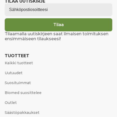
TILAA UUTISKIRJE
Email
*
Tilaa
Tilaamalla uutiskirjeen saat ilmaisen toimituksen
ensimmäiseen tilaukseesi!
TUOTTEET
Kaikki tuotteet
Uutuudet
Suosituimmat
Biomed suosittelee
Outlet
Säästöpakkaukset