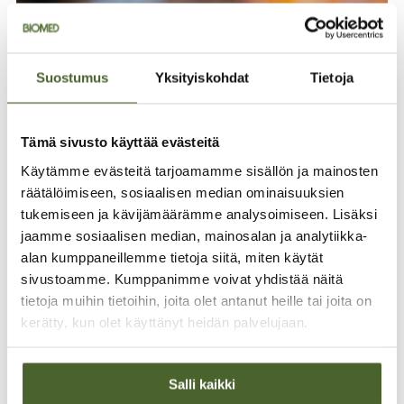
Suostumus
Yksityiskohdat
Tietoja
Tämä sivusto käyttää evästeitä
Käytämme evästeitä tarjoamamme sisällön ja mainosten
räätälöimiseen, sosiaalisen median ominaisuuksien
tukemiseen ja kävijämäärämme analysoimiseen. Lisäksi
Artesaanityötä
jaamme sosiaalisen median, mainosalan ja analytiikka-
Helsingissä
alan kumppaneillemme tietoja siitä, miten käytät
sivustoamme. Kumppanimme voivat yhdistää näitä
Valmistamme omat tuotteet tehtaassamme
tietoja muihin tietoihin, joita olet antanut heille tai joita on
tinkimättömän laadukkaista raaka-aineista
kerätty, kun olet käyttänyt heidän palvelujaan.
yhteistyössä tutkimuslaitosten ja terveysalan
huippuasiantuntijoiden kanssa. Tuomme myös
maahan maailman laadukkaimpia ja
tutkituimpia terveystuotteita.
Salli kaikki