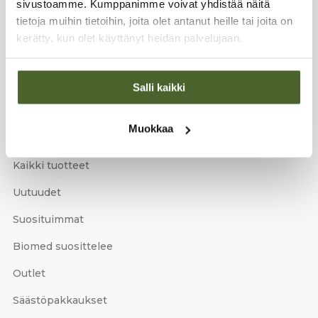
sivustoamme. Kumppanimme voivat yhdistää näitä
Email
*
tietoja muihin tietoihin, joita olet antanut heille tai joita on
kerätty, kun olet käyttänyt heidän palvelujaan.
Tilaa
Tilaamalla uutiskirjeen saat ilmaisen toimituksen
Salli kaikki
ensimmäiseen tilaukseesi!
Muokkaa
TUOTTEET
Kaikki tuotteet
Uutuudet
Suosituimmat
Biomed suosittelee
Outlet
Säästöpakkaukset