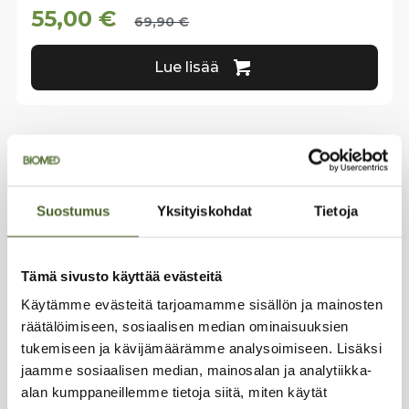
55,00
€
69,90
€
Lue lisää
Suostumus
Yksityiskohdat
Tietoja
YHTEYSTIEDOT
Tehdas & varasto:
Sirrikuja 4 D,
Tämä sivusto käyttää evästeitä
00940 Helsinki
Käytämme evästeitä tarjoamamme sisällön ja mainosten
Toimisto:
Sirrikuja 4 A (3. krs.)
räätälöimiseen, sosiaalisen median ominaisuuksien
tukemiseen ja kävijämäärämme analysoimiseen. Lisäksi
Puh. 040 04 13 105
jaamme sosiaalisen median, mainosalan ja analytiikka-
info@biomed.fi
alan kumppaneillemme tietoja siitä, miten käytät
TILAA UUTISKIRJE