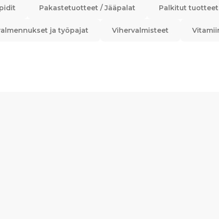
pidit
Pakastetuotteet / Jääpalat
Palkitut tuotteet
almennukset ja työpajat
Vihervalmisteet
Vitamii
a