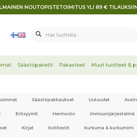
ILMAINEN NOUTOPISTETOIMITUS YLI 89 € TILAUKSIIN
Products
search
mmat
Säästöpaketit
Pakasteet
Muut tuotteet & p
tuimmat
Säästöpakkaukset
Uutuudet
Avain
t
Entsyymit
Hermosto
Immuunijärjestelmä
set
Kirjat
Kotitestit
Kurkuma & kurkumiini