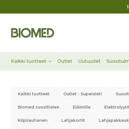
Kaikki tuotteet
Outlet
Uutuudet
Suositui
Kaikki tuotteet
Outlet - Superalet!
Suosi
Biomed suosittelee
Eläimille
Elektrolyyti
Kilpirauhanen
Lahjakortit
Lahjapakkauk