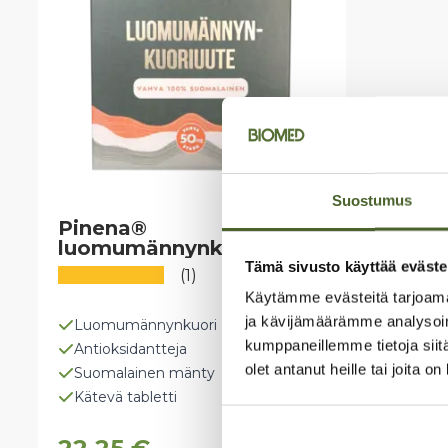
Suostumus
Pinena®
luomumännynkuoriuute
Tämä sivusto käyttää eväste
(1)
Käytämme evästeitä tarjoama
ja kävijämäärämme analysoim
Luomumännynkuori
kumppaneillemme tietoja siitä
Antioksidantteja
olet antanut heille tai joita o
Suomalainen mänty
Kätevä tabletti