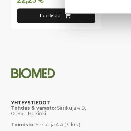
22,25
€
Lue lisää
YHTEYSTIEDOT
Tehdas & varasto:
Sirrikuja 4 D,
00940 Helsinki
Toimisto:
Sirrikuja 4 A (3. krs.)