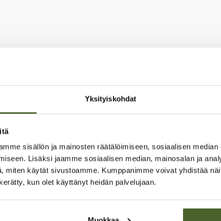
Yksityiskohdat
itä
mme sisällön ja mainosten räätälöimiseen, sosiaalisen median
iseen. Lisäksi jaamme sosiaalisen median, mainosalan ja analy
, miten käytät sivustoamme. Kumppanimme voivat yhdistää näitä t
n kerätty, kun olet käyttänyt heidän palvelujaan.
Muokkaa