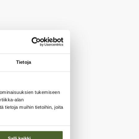
Tietoja
 ominaisuuksien tukemiseen
tiikka-alan
ietoja muihin tietoihin, joita
Salli kaikki