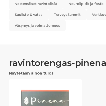
Nestemäiset ravintolisät
Neurolipidit ja fosfoli
Suolisto & vatsa
TerveysSummit
Verkkov
Väsymys ja voimattomuus
ravintorengas-pinen
Näytetään ainoa tulos