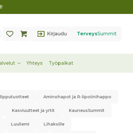
!
Kirjaudu
Terveys
Summit
alvelut
Yhteys
Työpaikat
lipputuotteet
Aminohapot ja R-lipoiinihappo
Kasviuutteet ja yrtit
KauneusSummit
Luuliemi
Lihaksille