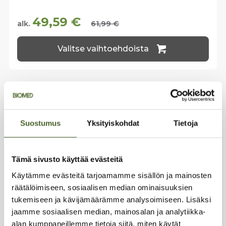
49,59
€
alk.
61,99
€
Tällä
Valitse vaihtoehdoista
tuotteella
on
useampi
muunnelma.
Voit
tehdä
valinnat
tuotteen
Suostumus
Yksityiskohdat
Tietoja
sivulla.
YHTEYSTIEDOT
Tämä sivusto käyttää evästeitä
Tehdas & varasto:
Sirrikuja 4 D,
00940 Helsinki
Käytämme evästeitä tarjoamamme sisällön ja mainosten
räätälöimiseen, sosiaalisen median ominaisuuksien
Toimisto:
Sirrikuja 4 A (3. krs.)
tukemiseen ja kävijämäärämme analysoimiseen. Lisäksi
Puh. 040 04 13 105
jaamme sosiaalisen median, mainosalan ja analytiikka-
info@biomed.fi
alan kumppaneillemme tietoja siitä, miten käytät