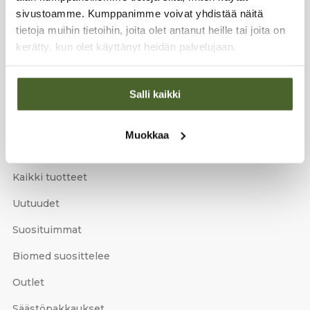
sivustoamme. Kumppanimme voivat yhdistää näitä
TILAA UUTISKIRJE
Email
tietoja muihin tietoihin, joita olet antanut heille tai joita on
*
kerätty, kun olet käyttänyt heidän palvelujaan.
Tilaa
Salli kaikki
Tilaamalla uutiskirjeen saat ilmaisen toimituksen
ensimmäiseen tilaukseesi!
Muokkaa
TUOTTEET
Kaikki tuotteet
Uutuudet
Suosituimmat
Biomed suosittelee
Outlet
Säästöpakkaukset