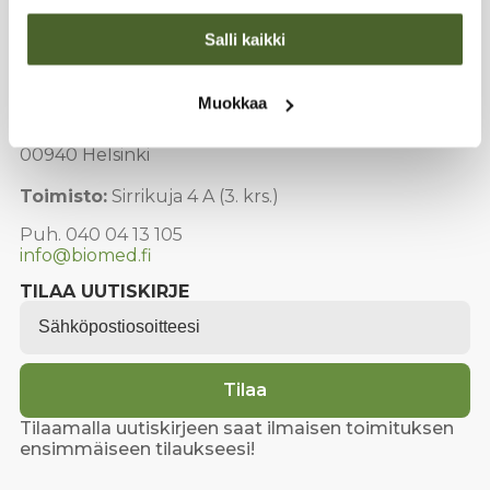
valinnat
tuotteen
Salli kaikki
sivulla.
Muokkaa
YHTEYSTIEDOT
Tehdas & varasto:
Sirrikuja 4 D,
00940 Helsinki
Toimisto:
Sirrikuja 4 A (3. krs.)
Puh. 040 04 13 105
info@biomed.fi
TILAA UUTISKIRJE
Email
*
Tilaa
Tilaamalla uutiskirjeen saat ilmaisen toimituksen
ensimmäiseen tilaukseesi!