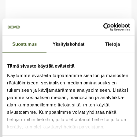
Premium Elektrolyyttijauhe –
Kuningasmarja
(33)
Suostumus
Yksityiskohdat
Tietoja
Mansikka-mustikka maku
Viisi huippulaatuista suolaa
Nestetasapainon tueksi
Tämä sivusto käyttää evästeitä
Urheilijoille ja arkeen
Käytämme evästeitä tarjoamamme sisällön ja mainosten
räätälöimiseen, sosiaalisen median ominaisuuksien
16,99
€
alk.
tukemiseen ja kävijämäärämme analysoimiseen. Lisäksi
jaamme sosiaalisen median, mainosalan ja analytiikka-
Tällä
alan kumppaneillemme tietoja siitä, miten käytät
Valitse vaihtoehdoista
tuotteella
on
sivustoamme. Kumppanimme voivat yhdistää näitä
useampi
tietoja muihin tietoihin, joita olet antanut heille tai joita on
muunnelma.
kerätty, kun olet käyttänyt heidän palvelujaan.
Voit
tehdä