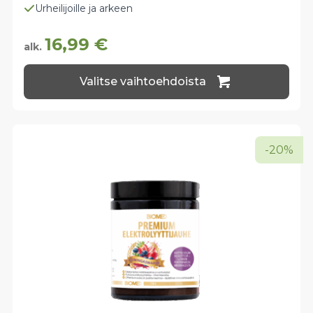
Urheilijoille ja arkeen
16,99
€
alk.
Tällä
Valitse vaihtoehdoista
tuotteella
on
useampi
muunnelma.
Voit
-20%
tehdä
valinnat
tuotteen
sivulla.