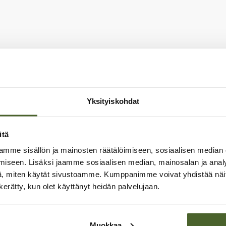
Yksityiskohdat
itä
mme sisällön ja mainosten räätälöimiseen, sosiaalisen median
iseen. Lisäksi jaamme sosiaalisen median, mainosalan ja analy
, miten käytät sivustoamme. Kumppanimme voivat yhdistää näitä t
n kerätty, kun olet käyttänyt heidän palvelujaan.
Muokkaa