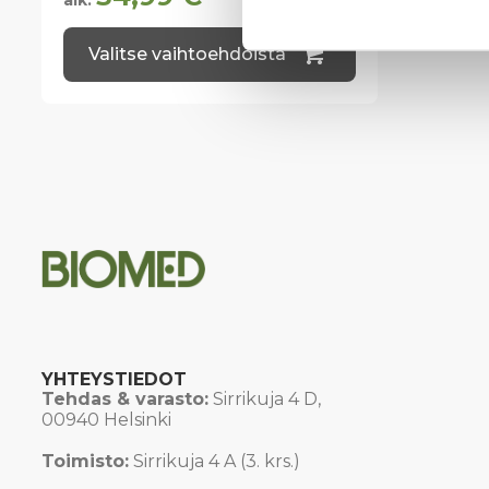
alk.
Tällä
Valitse vaihtoehdoista
tuotteella
on
useampi
muunnelma.
Voit
tehdä
valinnat
tuotteen
sivulla.
YHTEYSTIEDOT
Tehdas & varasto:
Sirrikuja 4 D,
00940 Helsinki
Toimisto:
Sirrikuja 4 A (3. krs.)