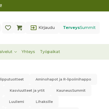
!
Kirjaudu
Terveys
Summit
alvelut
Yhteys
Työpaikat
lipputuotteet
Aminohapot ja R-lipoiinihappo
Kasviuutteet ja yrtit
KauneusSummit
Luuliemi
Lihaksille