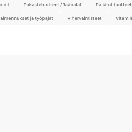
pidit
Pakastetuotteet / Jääpalat
Palkitut tuotteet
almennukset ja työpajat
Vihervalmisteet
Vitamii