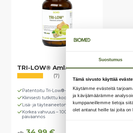
Suostumus
TRI-LOW® Amlauute
(7)
Tämä sivusto käyttää eväste
Käytämme evästeitä tarjoama
Patentoitu Tri-Low®-uute
ja kävijämäärämme analysoim
Kliinisesti tutkittu koostumus
kumppaneillemme tietoja siitä
Lisä- ja täyteaineeton
olet antanut heille tai joita o
Korkea vahvuus – 1000 mg /
päiväannos
34,99
€