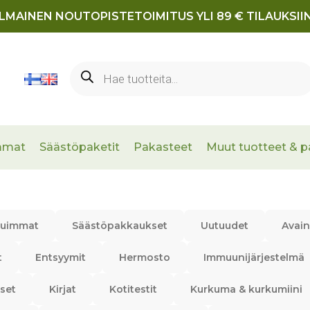
ILMAINEN NOUTOPISTETOIMITUS YLI 89 € TILAUKSIIN
Products
search
mmat
Säästöpaketit
Pakasteet
Muut tuotteet & p
tuimmat
Säästöpakkaukset
Uutuudet
Avain
t
Entsyymit
Hermosto
Immuunijärjestelmä
set
Kirjat
Kotitestit
Kurkuma & kurkumiini