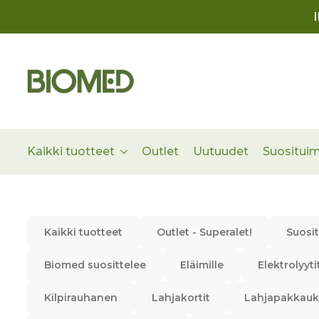
Kaikki tuotteet
Outlet
Uutuudet
Suositui
Kaikki tuotteet
Outlet - Superalet!
Suosi
Biomed suosittelee
Eläimille
Elektrolyyti
Kilpirauhanen
Lahjakortit
Lahjapakkauk