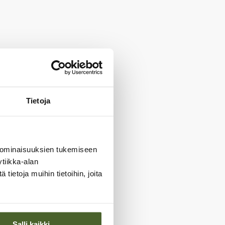
Tietoja
 ominaisuuksien tukemiseen
tiikka-alan
ietoja muihin tietoihin, joita
Salli kaikki