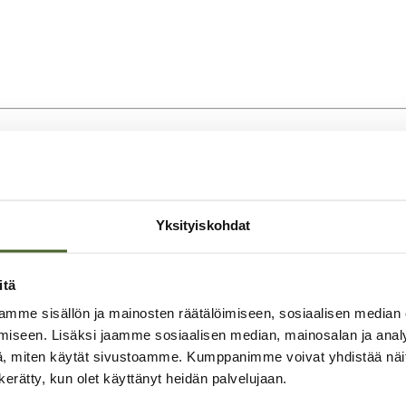
i
Yksityiskohdat
psykologian sekä ekologian ja ympäristönhoidon dosentti
a vastaa evoluutiopsykologian sivuainekokonaisuudesta.
itä
rveyshäiriöihin, parinmuodostukseen ja
mme sisällön ja mainosten räätälöimiseen, sosiaalisen median
kaissut yli 200 tieteellistä artikkelia ja kirjoittanut
iseen. Lisäksi jaamme sosiaalisen median, mainosalan ja analy
tellaan masennusta evoluutiopsykologian valossa. Hänen
, miten käytät sivustoamme. Kumppanimme voivat yhdistää näitä t
logian näkemyksiä osaksi yksilöllisempää lääketieteellis
n kerätty, kun olet käyttänyt heidän palvelujaan.