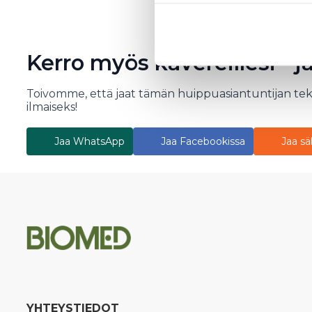
Kerro myös kavereillesi - j
Toivomme, että jaat tämän huippuasiantuntijan te
ilmaiseks!
Jaa WhatsApp
Jaa Facebookissa
Jaa sä
YHTEYSTIEDOT