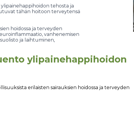
 ylipainehappihoidon tehosta ja
autuvat tähän hoitoon terveytensä
sien hoidossa ja terveyden
neuroinflammaatio, vanhenemisen
suolisto ja laihtuminen,
uento ylipainehappihoidon
suuksista erilaisten sairauksien hoidossa ja terveyden