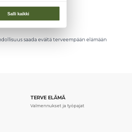
Salli kaikki
ahdollisuus saada eväitä terveempään elämään
TERVE ELÄMÄ
Valmennukset ja työpajat