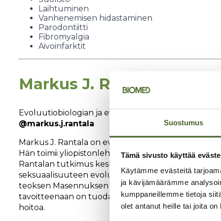
Laihtuminen
Vanhenemisen hidastaminen
Parodontiitti
Fibromyalgia
Aivoinfarktit
Markus J. Rantala
Evoluutiobiologian ja evoluutiopsykologian dosentt
Suostumus
@markus.j.rantala
Markus J. Rantala on evoluutiobiologian, evoluutio
Hän toimii yliopistonlehtorina Turun yliopistossa j
Tämä sivusto käyttää eväste
Rantalan tutkimus keskittyy muun muassa mielente
Käytämme evästeitä tarjoama
seksuaalisuuteen evoluution näkökulmasta. Hän on jul
ja kävijämäärämme analysoim
teoksen Masennuksen Biologia (2019), jossa tarkas
kumppaneillemme tietoja siitä
tavoitteenaan on tuoda evoluutiobiologian ja -psyko
olet antanut heille tai joita o
hoitoa.