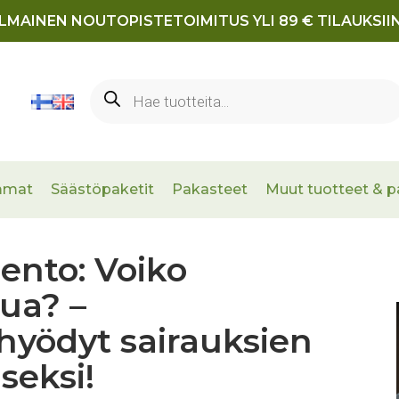
ILMAINEN NOUTOPISTETOIMITUS YLI 89 € TILAUKSIIN
Products
search
mmat
Säästöpaketit
Pakasteet
Muut tuotteet & p
ento: Voiko
ua? –
hyödyt sairauksien
seksi!