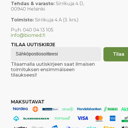
Tehdas & varasto:
Sirrikuja 4 D,
00940 Helsinki
Toimisto:
Sirrikuja 4 A (3. krs.)
Puh. 040 04 13 105
info@biomed.fi
TILAA UUTISKIRJE
Email
*
Tilaa
Tilaamalla uutiskirjeen saat ilmaisen
toimituksen ensimmäiseen
tilaukseesi!
MAKSUTAVAT