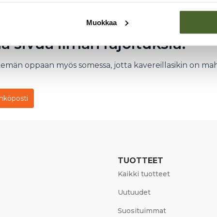
Muokkaa
aa sivua ilman rajoituksia!
kemän oppaan myös somessa, jotta kavereillasikin on m
hköposti
TUOTTEET
Kaikki tuotteet
Uutuudet
Suosituimmat