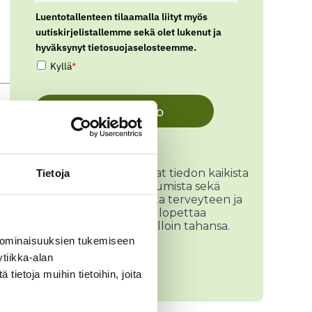
Luentotallenteen tilaamalla liityt myös
uutiskirjelistallemme sekä olet lukenut ja
hyväksynyt tietosuojaselosteemme.
Kyllä
*
Katso luento
*Uutiskirjeen tilaajana saat tiedon kaikista
Tietoja
eduista, tulevista tapahtumista sekä
mielenkiintoista lukemista terveyteen ja
.
hyvinvointiin liittyen! Voit lopettaa
uutiskirjeen tilauksen milloin tahansa.
 ominaisuuksien tukemiseen
Tietosuojaseloste >>
tiikka-alan
ietoja muihin tietoihin, joita
tä