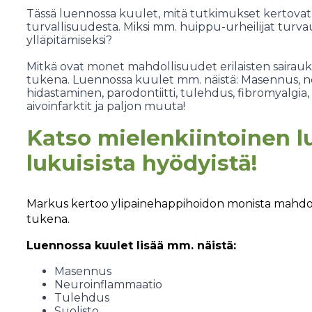
Tässä luennossa kuulet, mitä tutkimukset kertovat
turvallisuudesta. Miksi mm. huippu-urheilijat turv
ylläpitämiseksi?
Mitkä ovat monet mahdollisuudet erilaisten sairauk
tukena. Luennossa kuulet mm. näistä: Masennus, 
hidastaminen, parodontiitti, tulehdus, fibromyalgia, 
aivoinfarktit ja paljon muuta!
Katso mielenkiintoinen l
lukuisista hyödyistä!
Markus kertoo ylipainehappihoidon monista mahdolli
tukena.
Luennossa kuulet lisää mm. näistä:
Masennus
Neuroinflammaatio
Tulehdus
Suolisto