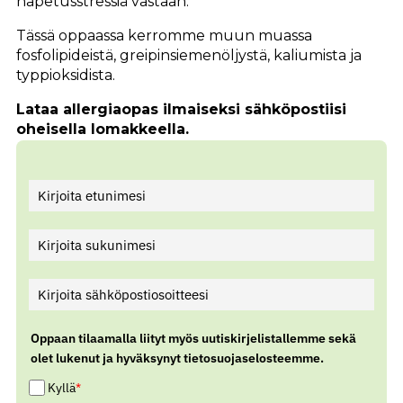
hapetusstressiä vastaan.
Tässä oppaassa kerromme muun muassa
fosfolipideistä, greipinsiemenöljystä, kaliumista ja
typpioksidista.
Lataa allergiaopas ilmaiseksi sähköpostiisi
oheisella lomakkeella.
Oppaan tilaamalla liityt myös uutiskirjelistallemme sekä
olet lukenut ja hyväksynyt tietosuojaselosteemme.
Kyllä
*