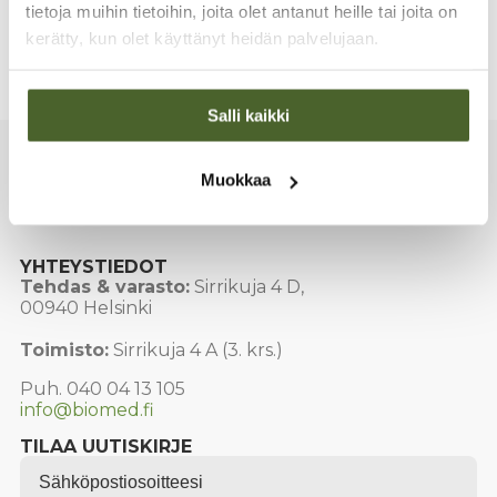
tietoja muihin tietoihin, joita olet antanut heille tai joita on
terveempään elämään ilmaiseks!
kerätty, kun olet käyttänyt heidän palvelujaan.
Share
Salli kaikki
Muokkaa
YHTEYSTIEDOT
Tehdas & varasto:
Sirrikuja 4 D,
00940 Helsinki
Toimisto:
Sirrikuja 4 A (3. krs.)
Puh. 040 04 13 105
info@biomed.fi
TILAA UUTISKIRJE
Email
*