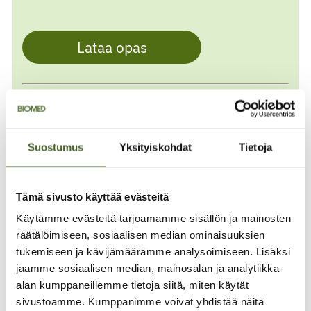
Lataa opas
Uutiskirjeen tilaajana saat tiedon kaikista
eduista, tulevista tapahtumista sekä
mielenkiintoista lukemista terveyteen ja
hyvinvointiin liittyen! Voit lopettaa
Suostumus
Yksityiskohdat
Tietoja
uutiskirjeen tilauksen milloin tahansa.
Tietosuojaseloste >>
Tämä sivusto käyttää evästeitä
Käytämme evästeitä tarjoamamme sisällön ja mainosten
Kerro myös kavereillesi - jaa
räätälöimiseen, sosiaalisen median ominaisuuksien
sivua ilman rajoituksia!
tukemiseen ja kävijämäärämme analysoimiseen. Lisäksi
jaamme sosiaalisen median, mainosalan ja analytiikka-
Toivomme, että jaat tämän huippuasiantuntijan
alan kumppaneillemme tietoja siitä, miten käytät
tekemän oppaan myös somessa, jotta
sivustoamme. Kumppanimme voivat yhdistää näitä
kavereillasikin on mahdollisuus saada eväitä