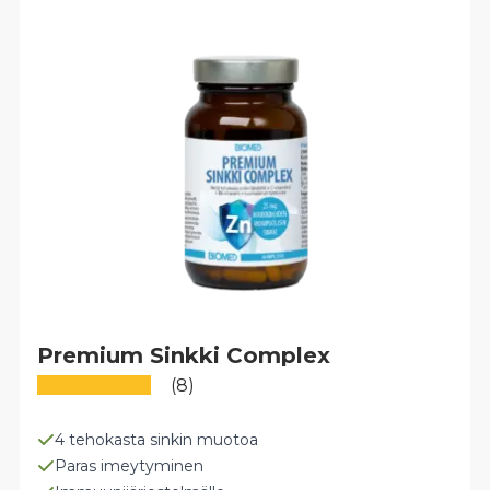
Voit
tehdä
valinnat
tuotteen
sivulla.
Premium Sinkki Complex
(8)
4 tehokasta sinkin muotoa
Paras imeytyminen