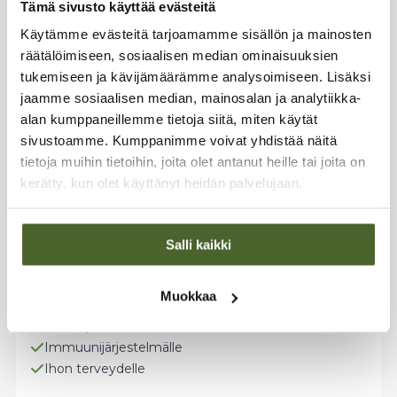
Tämä sivusto käyttää evästeitä
Käytämme evästeitä tarjoamamme sisällön ja mainosten
räätälöimiseen, sosiaalisen median ominaisuuksien
tukemiseen ja kävijämäärämme analysoimiseen. Lisäksi
jaamme sosiaalisen median, mainosalan ja analytiikka-
alan kumppaneillemme tietoja siitä, miten käytät
sivustoamme. Kumppanimme voivat yhdistää näitä
tietoja muihin tietoihin, joita olet antanut heille tai joita on
kerätty, kun olet käyttänyt heidän palvelujaan.
Salli kaikki
Premium Sinkki Complex 6-pack
säästöpakkaus
Muokkaa
4 tehokasta sinkin muotoa
Säästöpaketti
Immuunijärjestelmälle
Ihon terveydelle