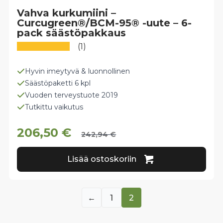
Vahva kurkumiini –
Curcugreen®/BCM-95® -uute – 6-
pack säästöpakkaus
(1)
Hyvin imeytyvä & luonnollinen
Säästöpaketti 6 kpl
Vuoden terveystuote 2019
Tutkittu vaikutus
206,50
€
242,94
€
Lisää ostoskoriin
←
1
2