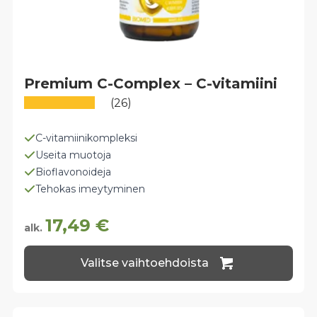
Premium C-Complex – C-vitamiini
(26)
C-vitamiinikompleksi
Useita muotoja
Bioflavonoideja
Tehokas imeytyminen
17,49
€
alk.
Tällä
Valitse vaihtoehdoista
tuotteella
on
useampi
muunnelma.