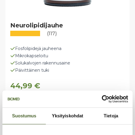
Neurolipidijauhe
(117)
Fosfolipidejä jauheena
Mikrokapseloitu
Solukalvojen rakennusaine
Päivittäinen tuki
44,99
€
Lisää ostoskoriin
Suostumus
Yksityiskohdat
Tietoja
-15%