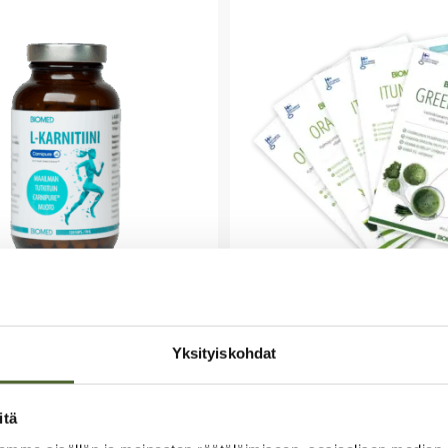
Kasvikunnan
ure® L-karnitiini
ravintorikkaimmat
Yksityiskohdat
jääpala-mix 5-pac
(16)
(2)
itä
-karnitiini
Superruokia jääpaloina