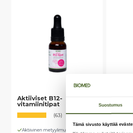
Aktiiviset B12-
Carnip
vitamiinitipat
Suostumus
(63)
Tämä sivusto käyttää eväste
Aktiivinen metyylimuoto
Puhdas L