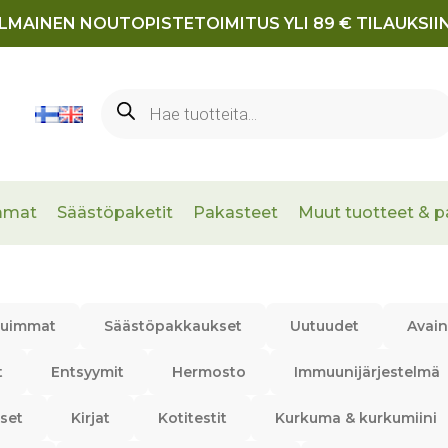
ILMAINEN NOUTOPISTETOIMITUS YLI 89 € TILAUKSIIN
Products
search
mmat
Säästöpaketit
Pakasteet
Muut tuotteet & p
tuimmat
Säästöpakkaukset
Uutuudet
Avain
t
Entsyymit
Hermosto
Immuunijärjestelmä
set
Kirjat
Kotitestit
Kurkuma & kurkumiini