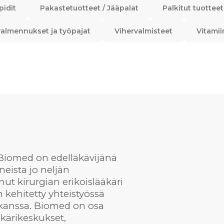
pidit
Pakastetuotteet / Jääpalat
Palkitut tuotteet
almennukset ja työpajat
Vihervalmisteet
Vitamii
Biomed on edelläkävijänä
neista jo neljän
t kirurgian erikoislääkäri
 kehitetty yhteistyössä
kanssa. Biomed on osa
äkärikeskukset,