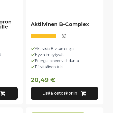
oron
Aktiivinen B-Complex
ille
(6)
Aktiivisia B-vitamiineja
ä
Hyvin imeytyvät
Energia-aineenvaihdunta
Päivittäinen tuki
20,49
€
Lisää ostoskoriin