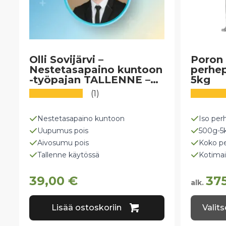
Olli Sovijärvi –
Poron 
Nestetasapaino kuntoon
perhe
-työpajan TALLENNE –
5kg
Vältä uupumus ja
(1)
aivosumu!
Nestetasapaino kuntoon
Iso per
Uupumus pois
500g-5
Aivosumu pois
Koko pe
Tallenne käytössä
Kotimai
39,00
€
37
alk.
Tällä
Lisää ostoskoriin
Valit
tuotteel
on