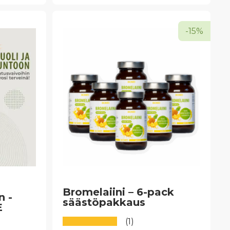
-15%
Bromelaiini – 6-pack
n -
säästöpakkaus
E
(1)