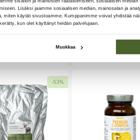
mme sisällön ja mainosten räätälöimiseen, sosiaalisen median
n L-karnitiinitartraatti
Monipuolinen mix
iseen. Lisäksi jaamme sosiaalisen median, mainosalan ja analy
meytyvä ja tehokas
5 pakkauksen setti
, miten käytät sivustoamme. Kumppanimme voivat yhdistää näitä t
itu Carnipure®
Kokeile helposti
n kerätty, kun olet käyttänyt heidän palvelujaan.
9
€
130,99
€
Muokkaa
ää ostoskoriin
Lisää ostoskoriin
-53%