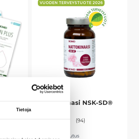
VUODEN TERVEYSTUOTE 2026
Nattokinaasi NSK-SD®
30 kaps.
Tietoja
k
(94)
Tutkittu vaikutus