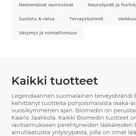
Nestemäiset ravintolisät
Neurolipidit ja fosfoli
Suolisto & vatsa
TerveysSummit
Verkkov
Väsymys ja voimattomuus
Kaikki tuotteet
Legendaarinen suomalainen terveysbrändi 
kehittänyt tuotteita pohjoismaisista raaka-ai
vuosikymmenen ajan. Biomedin on perustanu
Kaarlo Jaakkola. Kaikki Biomedin tuotteet on
ravitsemukseen perehtyneiden lääkäreiden 
ainutlaatuista yritysrypästä, jolla on omat lä