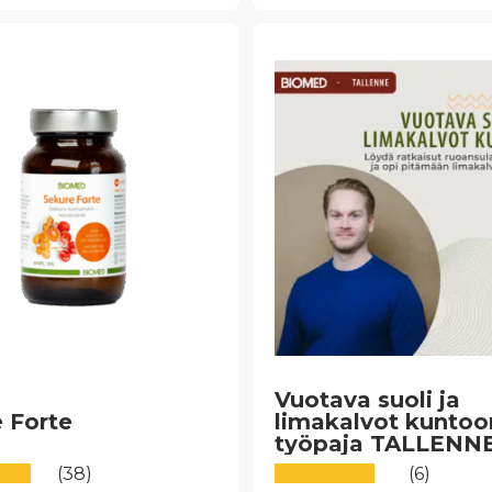
useampi
lma.
muunnelma.
Voit
tehdä
valinnat
n
tuotteen
sivulla.
Vuotava suoli ja
 Forte
limakalvot kuntoo
työpaja TALLENN
(38)
(6)