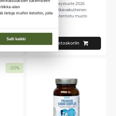
 ominaisuuksien tukemiseen
Vuoden terveystuote 2026
tiikka-alan
Tehokas & pitkävaikutteinen
ietoja muihin tietoihin, joita
NSK-SD® patentoitu muoto
40,99
€
Salli kaikki
Lisää ostoskoriin
-20%