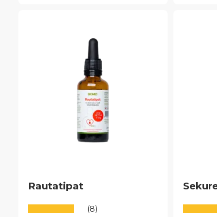
useampi
muunne
Voit
tehdä
valinnat
tuottee
sivulla.
Rautatipat
Sekure
(8)