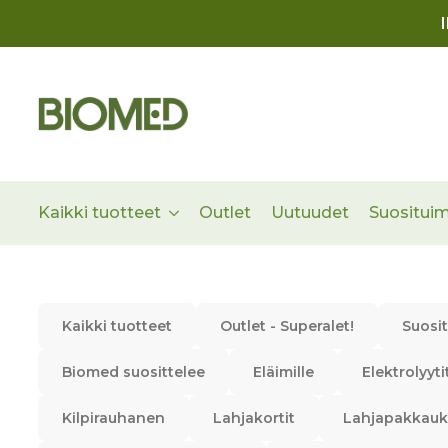
Kaikki tuotteet
Outlet
Uutuudet
Suositui
Kaikki tuotteet
Outlet - Superalet!
Suosi
Biomed suosittelee
Eläimille
Elektrolyyti
Kilpirauhanen
Lahjakortit
Lahjapakkauk