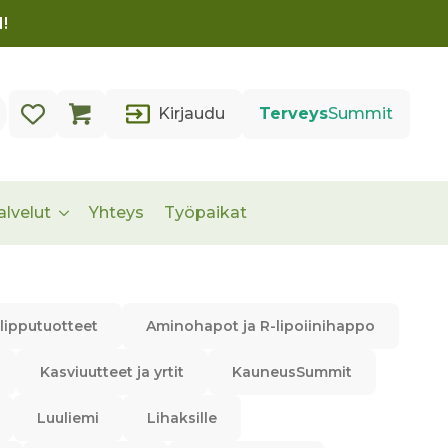
!
Kirjaudu
Terveys
Summit
alvelut
Yhteys
Työpaikat
lipputuotteet
Aminohapot ja R-lipoiinihappo
Kasviuutteet ja yrtit
KauneusSummit
Luuliemi
Lihaksille