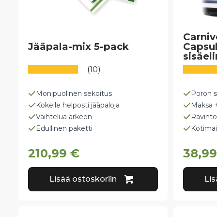
Carniv
Jääpala-mix 5-pack
Capsul
sisäel
(10)
Monipuolinen sekoitus
Poron s
Kokeile helposti jääpaloja
Maksa 
Vaihtelua arkeen
Ravinto
Edullinen paketti
Kotimai
210,99
€
38,9
Lisää ostoskoriin
Lis