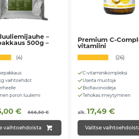
luuliemijauhe –
Premium C-Comple
pakkaus 500g –
vitamiini
(4)
(26)
hepakkaus
C-vitamiinikompleksi
kg vaihtoehdot
Useita muotoja
rheelle
Bioflavonoideja
nen poron luuliemi
Tehokas imeytyminen
5,00
€
17,49
€
666,50
€
alk.
Tällä
se vaihtoehdoista
Valitse vaihtoehdoist
la
tuotteella
on