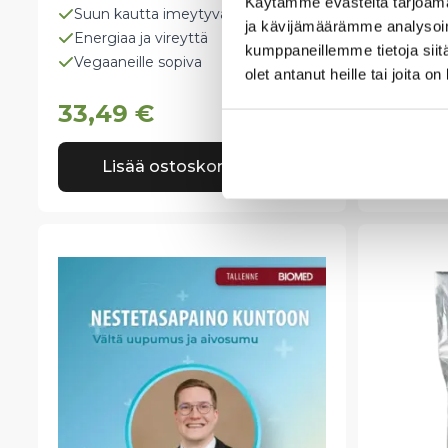
Käytämme evästeitä tarjoama
Suun kautta imeytyvä
Tutkitui
ja kävijämäärämme analysoim
Energiaa ja vireyttä
Hyvin i
kumppaneillemme tietoja siitä
Vegaaneille sopiva
Patento
olet antanut heille tai joita o
33,49
€
30,9
Lisää ostoskoriin
Lis