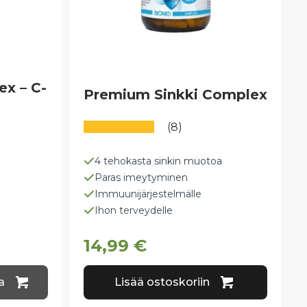
x – C-
Premium Sinkki Complex
(8)
4 tehokasta sinkin muotoa
Paras imeytyminen
Immuunijärjestelmälle
Ihon terveydelle
14,99
€
a
Lisää ostoskoriin