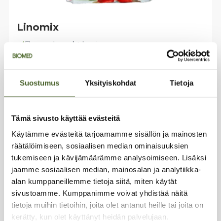
Linomix
Flaxseed meal + berries
Rich in fiber (37%)
Plant sterols included
100 % Finnish
Suostumus
Yksityiskohdat
Tietoja
24,49
€
Tämä sivusto käyttää evästeitä
Add to basket
Käytämme evästeitä tarjoamamme sisällön ja mainosten
räätälöimiseen, sosiaalisen median ominaisuuksien
tukemiseen ja kävijämäärämme analysoimiseen. Lisäksi
jaamme sosiaalisen median, mainosalan ja analytiikka-
alan kumppaneillemme tietoja siitä, miten käytät
sivustoamme. Kumppanimme voivat yhdistää näitä
tietoja muihin tietoihin, joita olet antanut heille tai joita on
kerätty, kun olet käyttänyt heidän palvelujaan.