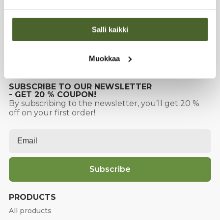
CONTACT
Factory & Warehouse:
Sirrikuja 4 D,
00940 Helsinki
Salli kaikki
Office:
Sirrikuja 4 A (3rd floor)
Muokkaa
Tel. +358 400 413105
info@biomed.fi
SUBSCRIBE TO OUR NEWSLETTER
- GET 20 % COUPON!
By subscribing to the newsletter, you’ll get 20 %
off on your first order!
Email
*
Subscribe
PRODUCTS
All products