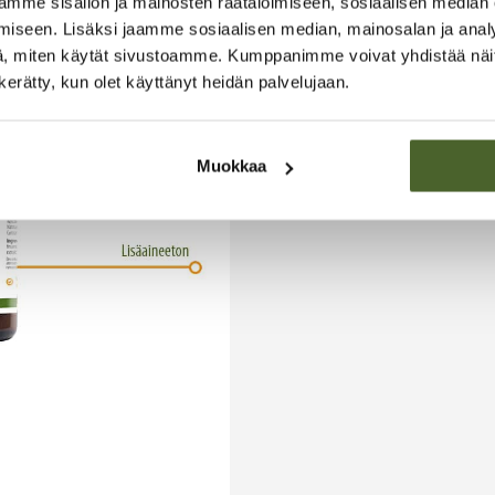
mme sisällön ja mainosten räätälöimiseen, sosiaalisen median
iseen. Lisäksi jaamme sosiaalisen median, mainosalan ja analy
, miten käytät sivustoamme. Kumppanimme voivat yhdistää näitä t
n kerätty, kun olet käyttänyt heidän palvelujaan.
Muokkaa