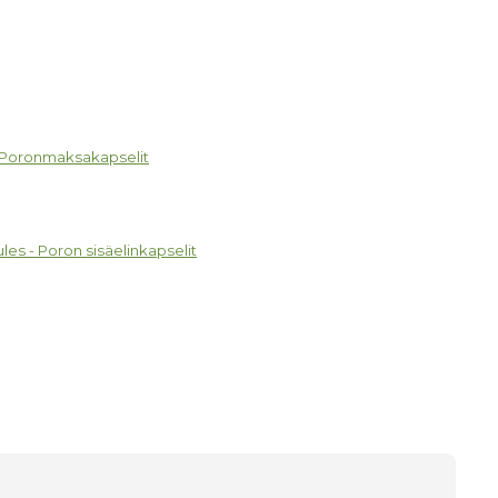
- Poronmaksakapselit
es - Poron sisäelinkapselit