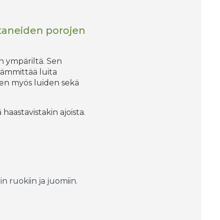
ltaneiden porojen
en ympäriltä. Sen
lämmittää luita
teen myös luiden sekä
haastavistakin ajoista.
n ruokiin ja juomiin.