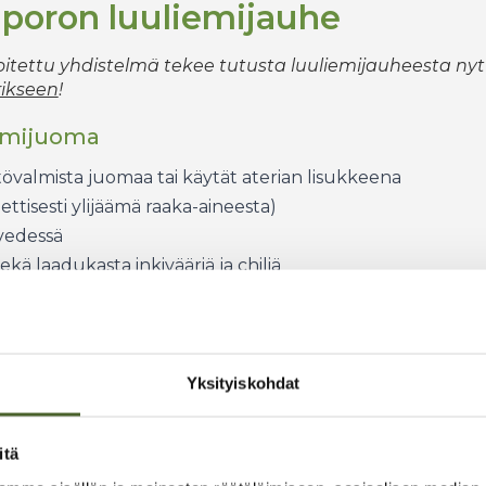
poron luuliemijauhe
toitettu yhdistelmä tekee tutusta luuliemijauheesta nyt
rikseen
!
iemijuoma
tövalmista juomaa tai käytät aterian lisukkeena
ttisesti ylijäämä raaka-aineesta)
vedessä
ä laadukasta inkivääriä ja chiliä
ondroitiinin, hyaluronihapon ja aminohappojen lähde
Yksityiskohdat
itä