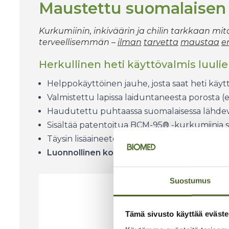
Maustettu suomalaisen 
Kurkumiinin, inkiväärin ja chilin tarkkaan mi
terveellisemmän –
ilman
tarvetta
maustaa
e
Herkullinen heti käyttövalmis luul
Helppokäyttöinen jauhe, josta saat heti käyt
Valmistettu lapissa laiduntaneesta porosta (ee
Haudutettu puhtaassa suomalaisessa lähde
Sisältää patentoitua BCM-95® -kurkumiinia sek
Täysin lisäaineeton
Luonnollinen kollageenin, glukosamiinin, k
Suostumus
Tämä sivusto käyttää eväste