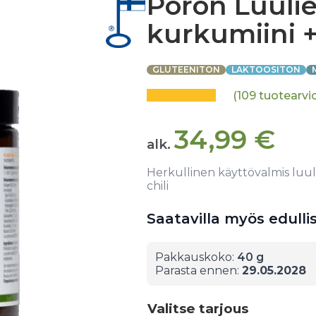
Poron Luuli
kurkumiini + 
GLUTEENITON
LAKTOOSITON
(
109
tuotearvi
34,99
€
alk.
Herkullinen käyttövalmis luul
chili
Saatavilla myös edul
Pakkauskoko:
40 g
Parasta ennen:
29.05.2028
Valitse tarjous