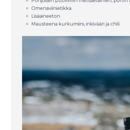
Pohjoisen puolivillin metsäeläimen, poron 
Omenaviinietikka
Lisäaineeton
Mausteena kurkumiini, inkivääri ja chili