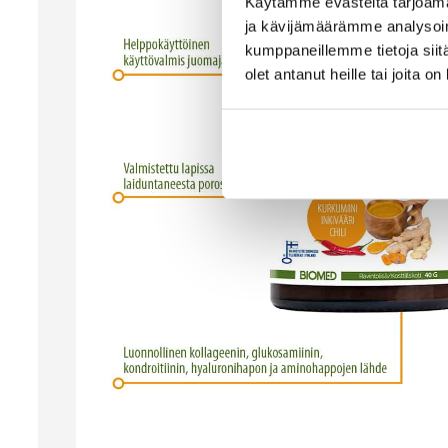
Käytämme evästeitä tarjoama
ja kävijämäärämme analysoim
kumppaneillemme tietoja siitä
olet antanut heille tai joita o