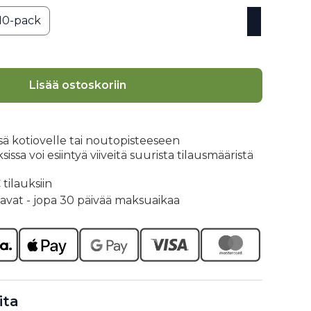
10-pack
Lisää ostoskoriin
ssä kotiovelle tai noutopisteeseen
ssa voi esiintyä viiveitä suurista tilausmääristä
tilauksiin
tavat - jopa 30 päivää maksuaikaa
ita