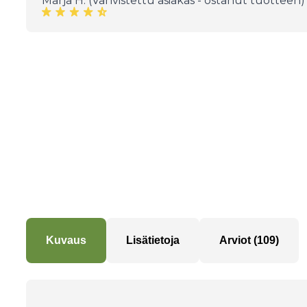
Marja H. (Vahvistettu asiakas - ostanut tuotteen)
Kuvaus
Lisätietoja
Arviot (109)