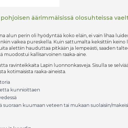
 pohjoisen äärimmäisissä olosuhteissa vae
na alun perin oli hyödyntää koko eläin, ei vain lihaa luid
enkin vaikea pureskella. Kuin sattumalta keksittiin keino 
uita alettiin hauduttaa pitkään ja lempeästi, saaden tal
tä muodostui kallisarvoinen raaka-aine.
a ravinteikkaita Lapin luonnonkasveja. Sisulla se selviää 
a kotimaisista raaka-aineista.
toria
netta kunnioittaen
vedessä
ätä suoraan kuumaan veteen tai mukaan suolaisiin/makeisii