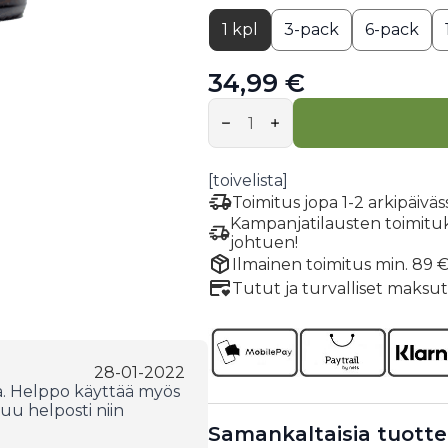
1 kpl
3-pack
6-pack
34,99 €
Poron
Luuliemijauhe
-
kurkumiini
+
[toivelista]
inkivääri
+
Toimitus jopa 1-2 arkipäivä
chili
Kampanjatilausten toimituksi
määrä
johtuen!
Ilmainen toimitus min. 89 € 
Tutut ja turvalliset maksu
28-01-2022
a. Helppo käyttää myös
u helposti niin
Samankaltaisia tuotte