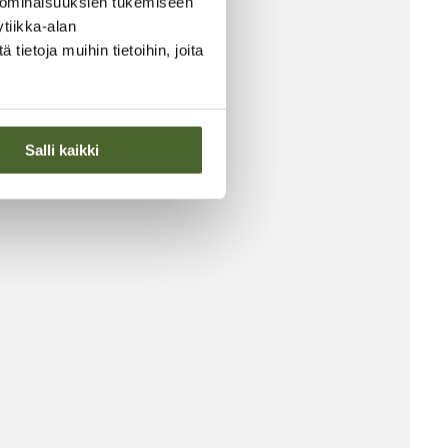
 ominaisuuksien tukemiseen
tiikka-alan
ietoja muihin tietoihin, joita
Salli kaikki