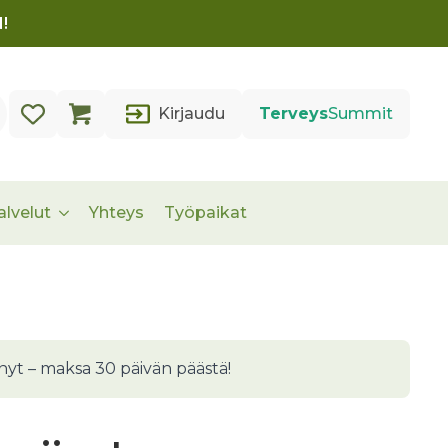
!
Kirjaudu
Terveys
Summit
alvelut
Yhteys
Työpaikat
nyt – maksa 30 päivän päästä!