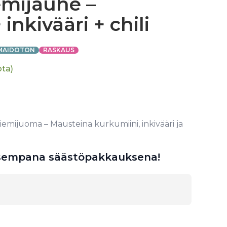
emijauhe –
inkivääri + chili
MAIDOTON
RASKAUS
ota)
iemijuoma – Mausteina kurkumiini, inkivääri ja
lisempana säästöpakkauksena!