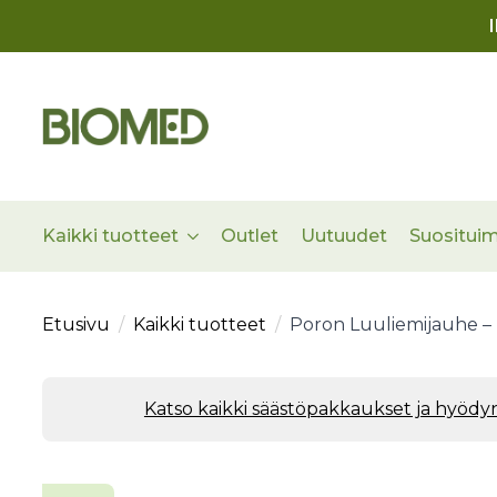
Kaikki tuotteet
Outlet
Uutuudet
Suositui
Etusivu
Kaikki tuotteet
Poron Luuliemijauhe – ku
Katso kaikki säästöpakkaukset ja hyöd