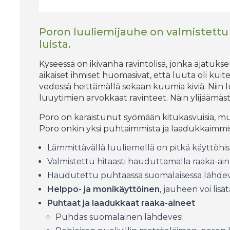
Poron luuliemijauhe on valmistettu
luista.
Kyseessä on ikivanha ravintolisä, jonka ajatukse
aikaiset ihmiset huomasivat, että luuta oli kuit
vedessä heittämällä sekaan kuumia kiviä. Niin l
luuytimien arvokkaat ravinteet. Näin ylijäämäs
Poro on karaistunut syömään kitukasvuisia, mutt
Poro onkin yksi puhtaimmista ja laadukkaimmist
Lämmittävällä luuliemellä on pitkä käyttöhis
Valmistettu hitaasti hauduttamalla raaka-ai
Haudutettu puhtaassa suomalaisessa lähde
Helppo- ja monikäyttöinen
, jauheen voi lis
Puhtaat ja laadukkaat raaka-aineet
Puhdas suomalainen lähdevesi