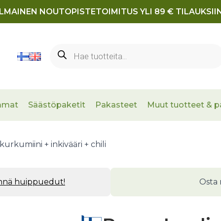
ILMAINEN NOUTOPISTETOIMITUS YLI 89 € TILAUKSIIN
Products
search
mmat
Säästöpaketit
Pakasteet
Muut tuotteet & p
rkumiini + inkivääri + chili
ynnä huippuedut!
Osta 